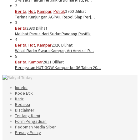
2
Berita
,
Hot
,
Kampar
,
Politik
3760 Dilihat
Terima Kunjungan AGPAII, Repol Siap Perj…
3
Berita
2989 Dilihat
Melihat Papua dari Sudut Pandang Pasifik
4
Berita
,
Hot
,
Kampar
2926 Dilihat
Wakili Radio Swara Kampar, Ari Amrizal R…
5
Berita
,
Kampar
2811 Dilihat
Peringatan HUT GOW Kampar ke-36 Tahun 20…
Indeks
Kode Etik
Karir
Redaksi
Disclaimer
Tentang Kami
Form Pengaduan
Pedoman Media Siber
Privacy Policy