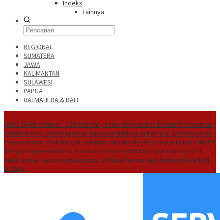
Indeks
Lainnya
REGIONAL
SUMATERA
JAWA
KALIMANTAN
SULAWESI
PAPUA
HALMAHERA & BALI
Hot News
Waka DPRD Kampar : CSR Utamanya Hak Masyarakat Sekitar Perusahaan
Hendri Domo : Keberagaman Suku dan Budaya di Kampar Jadi Kekuatan
Persaudaraan
Olah Minyak Jelantah dari Biodiesel, Prestasi Siswa MAN 5
Kampar Diapresiasi Eko Sutrisno
Komisi II DPRD Kampar Dorong SEB
Antar Kementerian
Ketua Komisi IV Minta Perusahaan Berbenah Terkait
Limbah