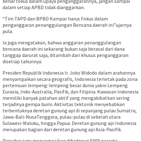
benar fokus dalam upaya penganggarannya, jangan sampai
dalam setiap APBD tidak dianggarkan.
“Tim TAPD dan BPBD Kampar harus Fokus dalam
penganggaran penanggulangan Bencana daerah ini”ujarnya
pula.
Ia juga mengatakan, bahwa anggaran penanggulangan
bencana daerah ini sekarang bukan saja berasal dari dana
tanggap darurat saja, ditambah dari khusus penganggaran
disetiap tahunnya.
Presiden Republik Indonesia Ir. Joko Widodo dalam arahannya
menyampaikan secara geografis, Indonesia terletak pada zona
pertemuan lempeng-lempeng besar dunia yakni Lempeng
Eurasia, Indo-Australia, Pasifik, dan Filipina. Kawasan Indonesia
memiliki banyak patahan aktif yang mengakibatkan sering
terjadinya gempa bumi. Aktivitas tektonik menyebabkan
terbentuknya deretan gunung api di sepanjang pulau Sumatra,
Jawa-Bali-NusaTenggara, pulau-pulau di sebelah utara
Sulawesi-Maluku, hingga Papua. Deretan gunung api Indonesia
merupakan bagian dari deretan gunung api Asia-Pasifik.
Presiden juga menyampaikan dihadapan 5000 peserta