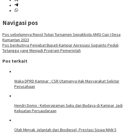
Navigasi pos
Pos sebelumnya
Repol Tutup Turnamen Sepakbola AMSI Cup I Desa
Kumantan 2023
Pos berikutnya
Penjabat Bupati Kampar Apresiasi Sugianto Peduli
Tetangga yang Menjadi Program Pemerintah
Pos terkait
Waka DPRD Kampar : CSR Utamanya Hak Masyarakat Sekitar
Perusahaan
Hendri Domo : Keberagaman Suku dan Budaya di Kampar Jadi
Kekuatan Persaudaraan
Olah Minyak Jelantah dari Biodiesel, Prestasi Siswa MAN 5