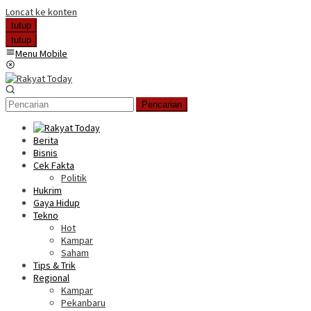
Loncat ke konten
tutup
tutup
Menu Mobile
Pencarian
Berita
Bisnis
Cek Fakta
Politik
Hukrim
Gaya Hidup
Tekno
Hot
Kampar
Saham
Tips & Trik
Regional
Kampar
Pekanbaru