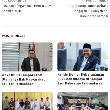
Navigasi
Pos sebelumnya
Pos berikutnya
Pasukan Pengamanan Pemilu 2024
Repol Tutup Lomba Rebana
pos
Resmi di Mulai
Pengajian Al-Hidayah se-
Kabupaten Kampar
POS TERKAIT
Hendri Domo : Keberagaman
Waka DPRD Kampar : CSR
Suku dan Budaya di Kampar
Utamanya Hak Masyarakat
Jadi Kekuatan Persaudaraan
Sekitar Perusahaan