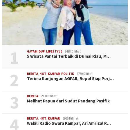
1
GAYA HIDUP
,
LIFESTYLE
8488 Dilihat
5 Wisata Pantai Terbaik di Dumai Riau, M…
2
BERITA
,
HOT
,
KAMPAR
,
POLITIK
3760 Dilihat
Terima Kunjungan AGPAII, Repol Siap Perj…
3
BERITA
2990 Dilihat
Melihat Papua dari Sudut Pandang Pasifik
4
BERITA
,
HOT
,
KAMPAR
2926 Dilihat
Wakili Radio Swara Kampar, Ari Amrizal R…