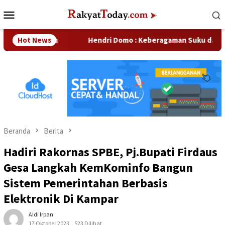
Loncat
Menu
ke
Mobile
konten
usahaan
Hot News
Hendri Domo : Keberagaman Suku dan Budaya di 
Beranda
Berita
Hadiri Rakornas SPBE, Pj.Bupati Firdaus
Gesa Langkah KemKominfo Bangun
Sistem Pemerintahan Berbasis
Elektronik Di Kampar
Aldi Irpan
17 Oktober 2023
523 Dilihat