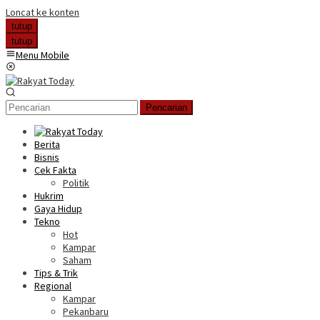
Loncat ke konten
tutup
tutup
Menu Mobile
Pencarian
Berita
Bisnis
Cek Fakta
Politik
Hukrim
Gaya Hidup
Tekno
Hot
Kampar
Saham
Tips & Trik
Regional
Kampar
Pekanbaru