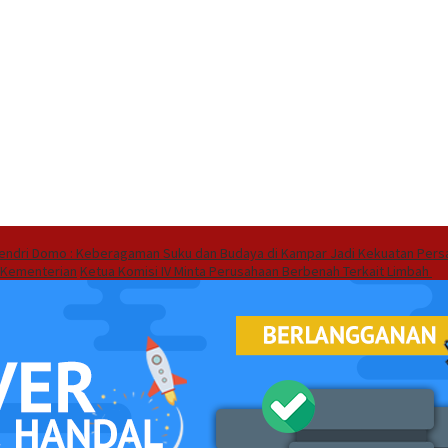
endri Domo : Keberagaman Suku dan Budaya di Kampar Jadi Kekuatan Pers
 Kementerian
Ketua Komisi IV Minta Perusahaan Berbenah Terkait Limbah