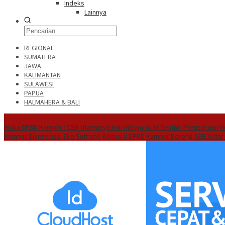
Indeks
Lainnya
REGIONAL
SUMATERA
JAWA
KALIMANTAN
SULAWESI
PAPUA
HALMAHERA & BALI
Hot News
Waka DPRD Kampar : CSR Utamanya Hak Masyarakat Sekitar Perusahaan
H
Kampar Diapresiasi Eko Sutrisno
Komisi II DPRD Kampar Dorong SEB Antar