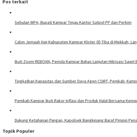
Pos terkait
Sebulan WFH, Bupati Kampar Tinjau Kantor Satpol PP dan Perkim
Calon Jemaah Haji Kabupaten Kampar Kloter 05 Tiba di Mekkah, La
Ikuti Zoom REBOAN, Pemda Kampar Bahas Lanjutan Hilirisasi Sawi
Tingkatkan Kapasitas dan Sumber Daya Agen CSIRT, Pemkab Kampar
Pemkab Kampar Ikuti Rakor Inflasi dan Produk Halal Bersama Kem
Dukung Ketahanan Pangan, Kapolsek Bangkinang Barat Pimpin Pe
Topik Populer