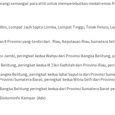
angi semangat para atlit untuk memperebutkan medali emas Porw
i 5000m, Lompat Jauh Sapta Lomba, Lompat Tinggi, Tolak Peluru,
n 8 Provinsi yang terdiri dari : Riau, Kepulauan Riau, Sumatera 
si Jambi, peringkat kedua Wahyu dari Provinsi Bangka Belitung, p
elitung, peringkat kedua M Zikri Fadhilah dari Provinsi Riau, perin
Bangka Belitung, peringkat kedua Iqbal Saputra dari Provinsi Suma
rovinsi Sumatera Barat, peringkat kedua Wilna Selfi dari Provinsi 
angka Belitung peringkat kedua dari Provinsi Sumatera Barat per
m Diskominfo Kampar. (Adv)