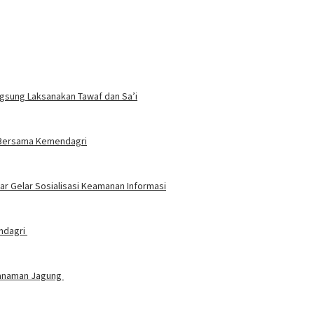
ngsung Laksanakan Tawaf dan Sa’i
t Bersama Kemendagri
 Gelar Sosialisasi Keamanan Informasi
endagri
nanaman Jagung