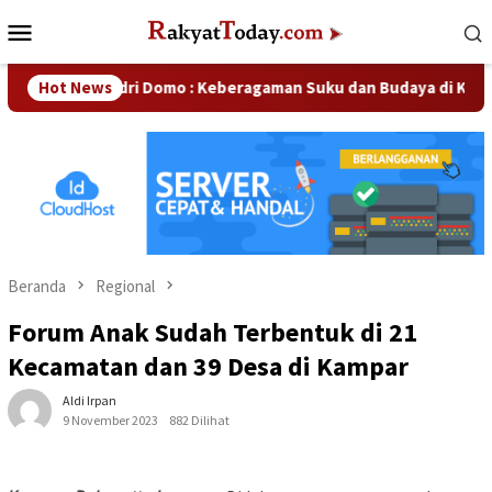
Loncat
Menu
ke
Mobile
konten
Hendri Domo : Keberagaman Suku dan Budaya di Kampar Jadi 
Hot News
Beranda
Regional
Forum Anak Sudah Terbentuk di 21
Kecamatan dan 39 Desa di Kampar
Aldi Irpan
9 November 2023
882 Dilihat