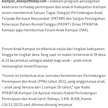
Kampar.,Rakayattoday.com –
Didalam program pencegahan
kekerasan terhadap perempuan dan anak di Kabupaten Kampar
selain membentuk Satuan Tugas (Satgas) Perlindungan Anak
Terpadu Berbasis Masyarakat (PATBM) dan Satgas Pencegahan
Kekerasan Dalam RumahTangga (PKDRT) Dinas PPKBP3A
Kampar juga membentuk Forum Anak Kampar (FAK).
Forum Anak Kampar ini dibentuk mulai dari tingkat kabupaten
hingga ke tingkat desa. Yang saat ini sudah terbentuk di 39 desa
di 21 kecamatan sebagai wadah bagi anak – anak untuk
menuangkan kreatifitasnya.
“Forum ini terbentuk atas instruksi Kementerian Perlindungan
Perempuan dan Anak (PPA) tahun 2022, yang anggotanya anak
– anak yang berusia dari 1 sampai 18 tahun,” ujar Kadis
PPKBP3A Kampar Edi Aprizal melalui Kabid Perlindungan
Perempuan dan Anak Satiti Rahayu, S.KM, M.KM, Kamis
(16/11/2023) saat ditemui diruang kerjanya.