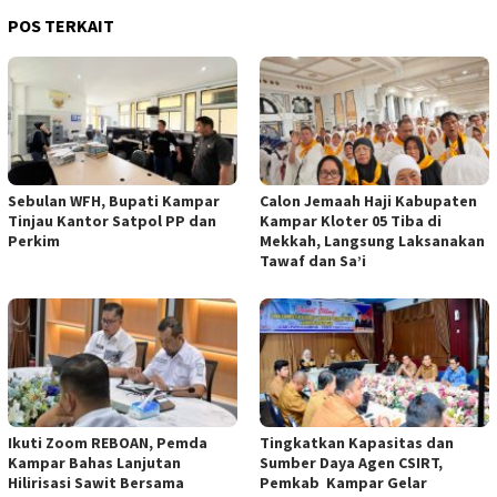
POS TERKAIT
Sebulan WFH, Bupati Kampar
Calon Jemaah Haji Kabupaten
Tinjau Kantor Satpol PP dan
Kampar Kloter 05 Tiba di
Perkim
Mekkah, Langsung Laksanakan
Tawaf dan Sa’i
Ikuti Zoom REBOAN, Pemda
Tingkatkan Kapasitas dan
Kampar Bahas Lanjutan
Sumber Daya Agen CSIRT,
Hilirisasi Sawit Bersama
Pemkab Kampar Gelar