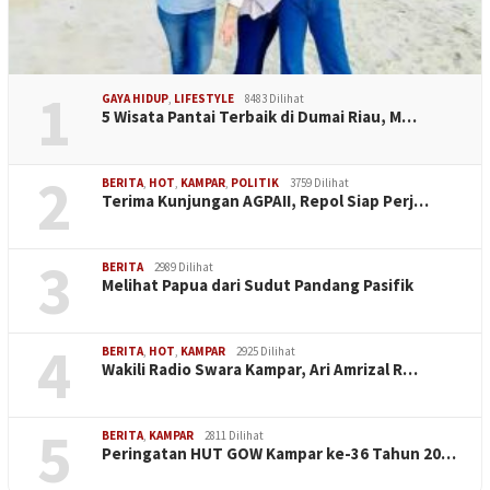
1
GAYA HIDUP
,
LIFESTYLE
8483 Dilihat
5 Wisata Pantai Terbaik di Dumai Riau, M…
2
BERITA
,
HOT
,
KAMPAR
,
POLITIK
3759 Dilihat
Terima Kunjungan AGPAII, Repol Siap Perj…
3
BERITA
2989 Dilihat
Melihat Papua dari Sudut Pandang Pasifik
4
BERITA
,
HOT
,
KAMPAR
2925 Dilihat
Wakili Radio Swara Kampar, Ari Amrizal R…
5
BERITA
,
KAMPAR
2811 Dilihat
Peringatan HUT GOW Kampar ke-36 Tahun 20…