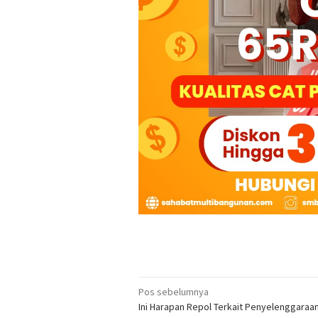
Navigasi
Pos sebelumnya
Ini Harapan Repol Terkait Penyelenggaraan
pos