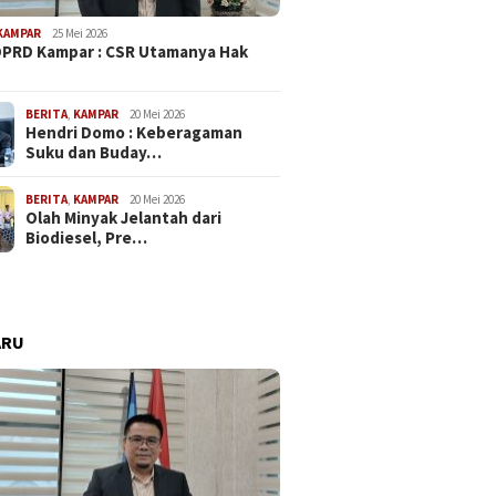
KAMPAR
25 Mei 2026
PRD Kampar : CSR Utamanya Hak
…
BERITA
,
KAMPAR
20 Mei 2026
Hendri Domo : Keberagaman
Suku dan Buday…
BERITA
,
KAMPAR
20 Mei 2026
Olah Minyak Jelantah dari
Biodiesel, Pre…
ARU