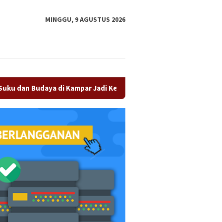
tutup
MINGGU, 9 AGUSTUS 2026
aya di Kampar Jadi Kekuatan Persaudaraan
Olah Minyak J