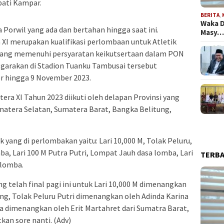
pati Kampar.
BERITA
,
Waka D
 Porwil yang ada dan bertahan hingga saat ini.
Masy
XI merupakan kualifikasi perlombaan untuk Atletik
 yang memenuhi persyaratan keikutsertaan dalam PON
nggarakan di Stadion Tuanku Tambusai tersebut
r hingga 9 November 2023.
era XI Tahun 2023 diikuti oleh delapan Provinsi yang
 Sumatera Selatan, Sumatera Barat, Bangka Belitung,
k yang di perlombakan yaitu: Lari 10,000 M, Tolak Peluru,
a, Lari 100 M Putra Putri, Lompat Jauh dasa lomba, Lari
TERB
 lomba.
g telah final pagi ini untuk Lari 10,000 M dimenangkan
ung, Tolak Peluru Putri dimenangkan oleh Adinda Karina
 dimenangkan oleh Erit Martahret dari Sumatra Barat,
kan sore nanti. (Adv)