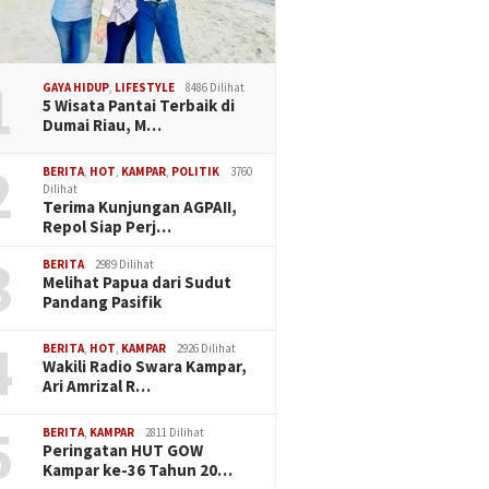
1
GAYA HIDUP
,
LIFESTYLE
8486 Dilihat
5 Wisata Pantai Terbaik di
Dumai Riau, M…
2
BERITA
,
HOT
,
KAMPAR
,
POLITIK
3760
Dilihat
Terima Kunjungan AGPAII,
Repol Siap Perj…
3
BERITA
2989 Dilihat
Melihat Papua dari Sudut
Pandang Pasifik
4
BERITA
,
HOT
,
KAMPAR
2926 Dilihat
Wakili Radio Swara Kampar,
Ari Amrizal R…
5
BERITA
,
KAMPAR
2811 Dilihat
Peringatan HUT GOW
Kampar ke-36 Tahun 20…