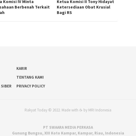
a Komisi IV Minta
Ketua Komisi II Tony Hidayat
sahaan Berbenah Terkait
Ketersediaan Obat Krusial
bah
Bagi RS
KARIR
TENTANG KAMI
 SIBER
PRIVACY POLICY
Rakyat Today © 2022. Made with ☕ by MRI Indonesia
PT SWAARA MEDIA PERKASA
Gunung Bungsu, XIII Koto Kampar, Kampar, Riau, Indonesia