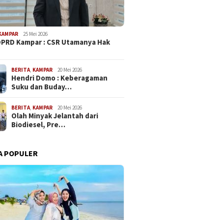
KAMPAR
25 Mei 2026
PRD Kampar : CSR Utamanya Hak
…
BERITA
,
KAMPAR
20 Mei 2026
Hendri Domo : Keberagaman
Suku dan Buday…
BERITA
,
KAMPAR
20 Mei 2026
Olah Minyak Jelantah dari
Biodiesel, Pre…
A POPULER