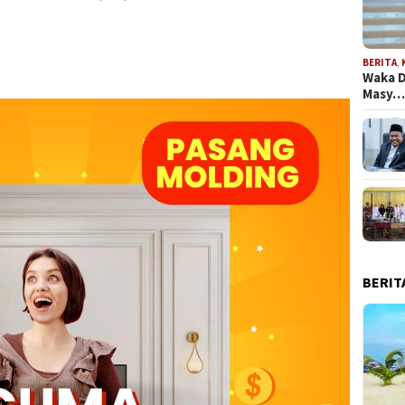
BERITA
,
Waka D
Masy
BERIT