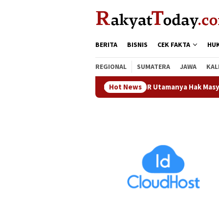
Loncat
tutup
ke
konten
BERITA
BISNIS
CEK FAKTA
HU
REGIONAL
SUMATERA
JAWA
KAL
Waka DPRD Kampar : CSR Utamanya Hak Masyarakat Sekit
Hot News