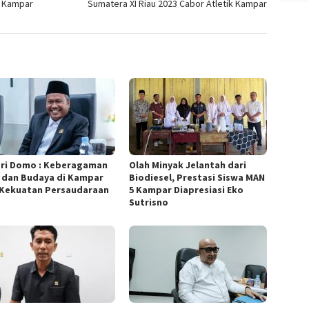
i Kampar
Sumatera XI Riau 2023 Cabor Atletik Kampar
ri Domo : Keberagaman
Olah Minyak Jelantah dari
 dan Budaya di Kampar
Biodiesel, Prestasi Siswa MAN
 Kekuatan Persaudaraan
5 Kampar Diapresiasi Eko
Sutrisno