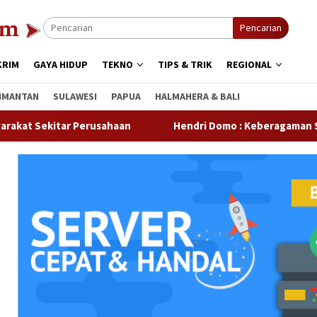
Pencarian
KRIM
GAYA HIDUP
TEKNO
TIPS & TRIK
REGIONAL
IMANTAN
SULAWESI
PAPUA
HALMAHERA & BALI
ar Perusahaan
Hendri Domo : Keberagaman Suku dan Bud