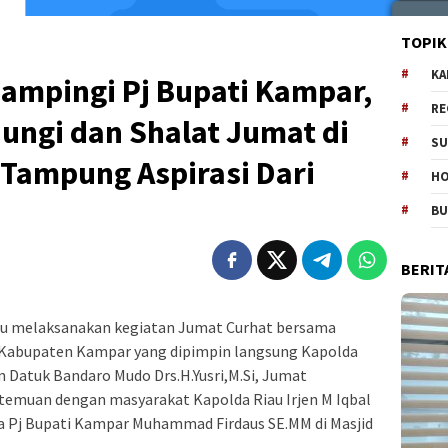
TOPIK
KA
ampingi Pj Bupati Kampar,
RE
ungi dan Shalat Jumat di
SU
 Tampung Aspirasi Dari
H
B
BERIT
au melaksanakan kegiatan Jumat Curhat bersama
Kabupaten Kampar yang dipimpin langsung Kapolda
an Datuk Bandaro Mudo Drs.H.Yusri,M.Si, Jumat
rtemuan dengan masyarakat Kapolda Riau Irjen M Iqbal
 Pj Bupati Kampar Muhammad Firdaus SE.MM di Masjid