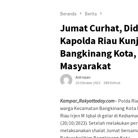
Beranda
Berita
Jumat Curhat, Did
Kapolda Riau Kunj
Bangkinang Kota,
Masyarakat
Aldi Irpan
20 Oktober 2023
389 Dilihat
Kampar.,Rakyattoday.com
– Polda Ri
warga Kecamatan Bangkinang Kota 
Riau Irjen M Iqbal di gelar di Kediam
(20/10/2023). Setelah melakukan pe
melaksanakan shalat Jumat bersama
Baitussholihim Bangkinang Kota.