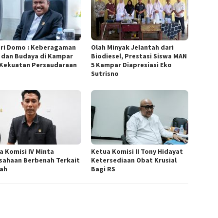
ri Domo : Keberagaman
Olah Minyak Jelantah dari
 dan Budaya di Kampar
Biodiesel, Prestasi Siswa MAN
 Kekuatan Persaudaraan
5 Kampar Diapresiasi Eko
Sutrisno
a Komisi IV Minta
Ketua Komisi II Tony Hidayat
sahaan Berbenah Terkait
Ketersediaan Obat Krusial
bah
Bagi RS