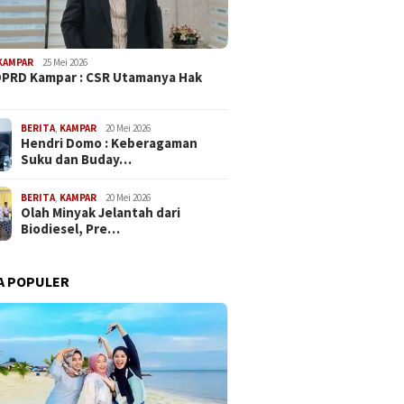
KAMPAR
25 Mei 2026
PRD Kampar : CSR Utamanya Hak
…
BERITA
,
KAMPAR
20 Mei 2026
Hendri Domo : Keberagaman
Suku dan Buday…
BERITA
,
KAMPAR
20 Mei 2026
Olah Minyak Jelantah dari
Biodiesel, Pre…
A POPULER