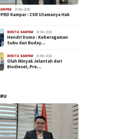
KAMPAR
25 Mei 2026
PRD Kampar : CSR Utamanya Hak
…
BERITA
,
KAMPAR
20 Mei 2026
Hendri Domo : Keberagaman
Suku dan Buday…
BERITA
,
KAMPAR
20 Mei 2026
Olah Minyak Jelantah dari
Biodiesel, Pre…
ARU