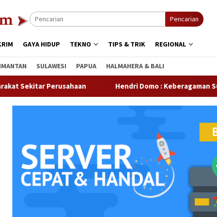
Pencarian
KRIM
GAYA HIDUP
TEKNO
TIPS & TRIK
REGIONAL
IMANTAN
SULAWESI
PAPUA
HALMAHERA & BALI
tar Perusahaan
Hendri Domo : Keberagaman Suku dan Bud