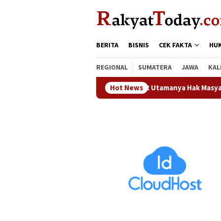
Loncat
tutup
ke
konten
BERITA
BISNIS
CEK FAKTA
HU
REGIONAL
SUMATERA
JAWA
KAL
Waka DPRD Kampar : CSR Utamanya Hak Masyarakat Seki
Hot News