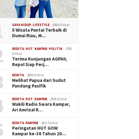
1
GAYA HIDUP
,
LIFESTYLE
8484 Dilihat
5 Wisata Pantai Terbaik di
Dumai Riau, M…
2
BERITA
,
HOT
,
KAMPAR
,
POLITIK
3760
Dilihat
Terima Kunjungan AGPAII,
Repol Siap Perj…
3
BERITA
2989 Dilihat
Melihat Papua dari Sudut
Pandang Pasifik
4
BERITA
,
HOT
,
KAMPAR
2926 Dilihat
Wakili Radio Swara Kampar,
Ari Amrizal R…
5
BERITA
,
KAMPAR
2811 Dilihat
Peringatan HUT GOW
Kampar ke-36 Tahun 20…