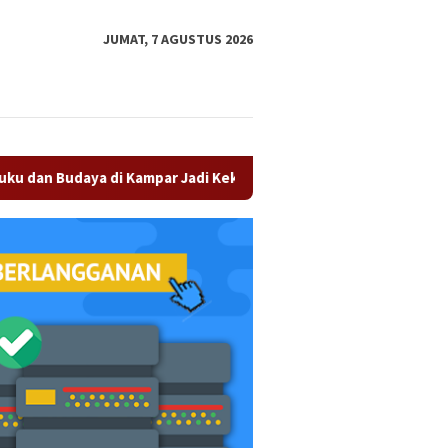
tutup
JUMAT, 7 AGUSTUS 2026
aya di Kampar Jadi Kekuatan Persaudaraan
Olah Minyak 