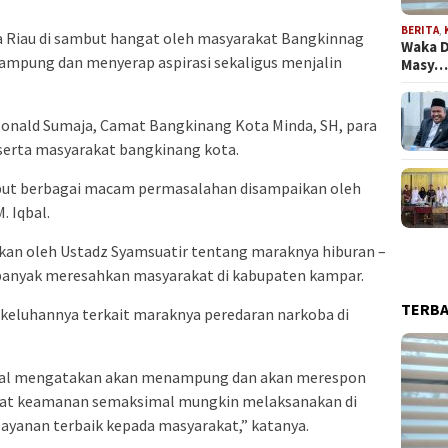
BERITA
,
 Riau di sambut hangat oleh masyarakat Bangkinnag
Waka D
nampung dan menyerap aspirasi sekaligus menjalin
Masy
onald Sumaja, Camat Bangkinang Kota Minda, SH, para
serta masyarakat bangkinang kota.
but berbagai macam permasalahan disampaikan oleh
. Iqbal.
ikan oleh Ustadz Syamsuatir tentang maraknya hiburan –
banyak meresahkan masyarakat di kabupaten kampar.
TERB
 keluhannya terkait maraknya peredaran narkoba di
Iqbal mengatakan akan menampung dan akan merespon
arat keamanan semaksimal mungkin melaksanakan di
ayanan terbaik kepada masyarakat,” katanya.