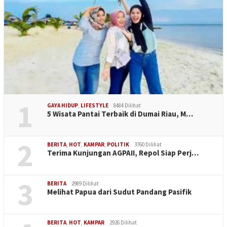
1
GAYA HIDUP
,
LIFESTYLE
8484 Dilihat
5 Wisata Pantai Terbaik di Dumai Riau, M…
2
BERITA
,
HOT
,
KAMPAR
,
POLITIK
3760 Dilihat
Terima Kunjungan AGPAII, Repol Siap Perj…
3
BERITA
2989 Dilihat
Melihat Papua dari Sudut Pandang Pasifik
BERITA
,
HOT
,
KAMPAR
2926 Dilihat