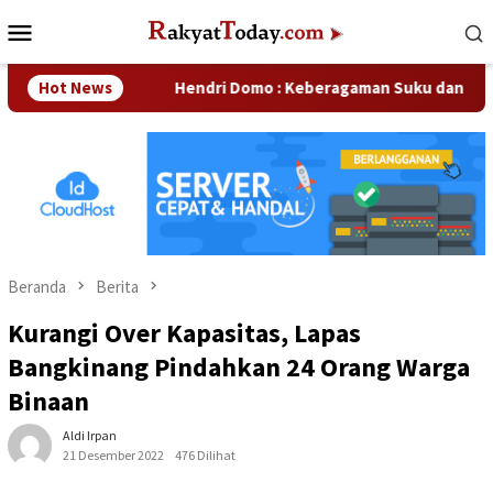
Loncat
Menu
ke
Mobile
konten
ahaan
Hot News
Hendri Domo : Keberagaman Suku dan Budaya di K
Beranda
Berita
Kurangi Over Kapasitas, Lapas
Bangkinang Pindahkan 24 Orang Warga
Binaan
Aldi Irpan
21 Desember 2022
476 Dilihat