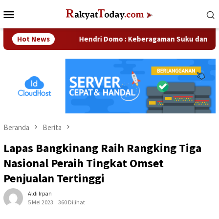
Loncat
Menu
ke
Mobile
konten
ahaan
Hot News
Hendri Domo : Keberagaman Suku dan Budaya di K
Beranda
Berita
Lapas Bangkinang Raih Rangking Tiga
Nasional Peraih Tingkat Omset
Penjualan Tertinggi
Aldi Irpan
5 Mei 2023
360 Dilihat