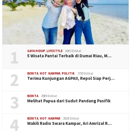
1
GAYA HIDUP
,
LIFESTYLE
8483 Dilihat
5 Wisata Pantai Terbaik di Dumai Riau, M…
2
BERITA
,
HOT
,
KAMPAR
,
POLITIK
3759 Dilihat
Terima Kunjungan AGPAII, Repol Siap Perj…
3
BERITA
2989 Dilihat
Melihat Papua dari Sudut Pandang Pasifik
4
BERITA
,
HOT
,
KAMPAR
2924 Dilihat
Wakili Radio Swara Kampar, Ari Amrizal R…