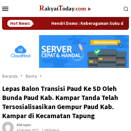
Loncat
Menu
ke
Mobile
konten
sahaan
Hot News
Hendri Domo : Keberagaman Suku dan Budaya di 
Beranda
Berita
Lepas Balon Transisi Paud Ke SD Oleh
Bunda Paud Kab. Kampar Tanda Telah
Tersosialisasikan Gempur Paud Kab.
Kampar di Kecamatan Tapung
Aldi Irpan
4 Oktober 2023
1108 Dilihat