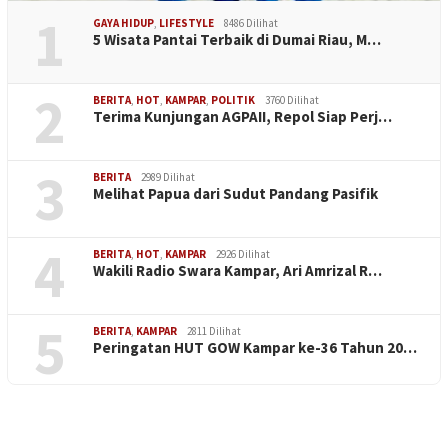
1
GAYA HIDUP
,
LIFESTYLE
8486 Dilihat
5 Wisata Pantai Terbaik di Dumai Riau, M…
2
BERITA
,
HOT
,
KAMPAR
,
POLITIK
3760 Dilihat
Terima Kunjungan AGPAII, Repol Siap Perj…
3
BERITA
2989 Dilihat
Melihat Papua dari Sudut Pandang Pasifik
4
BERITA
,
HOT
,
KAMPAR
2926 Dilihat
Wakili Radio Swara Kampar, Ari Amrizal R…
5
BERITA
,
KAMPAR
2811 Dilihat
Peringatan HUT GOW Kampar ke-36 Tahun 20…