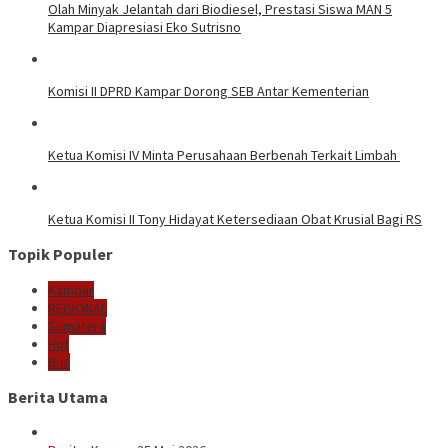
Olah Minyak Jelantah dari Biodiesel, Prestasi Siswa MAN 5
Kampar Diapresiasi Eko Sutrisno
Komisi II DPRD Kampar Dorong SEB Antar Kementerian
Ketua Komisi IV Minta Perusahaan Berbenah Terkait Limbah
Ketua Komisi II Tony Hidayat Ketersediaan Obat Krusial Bagi RS
Topik Populer
Kampar
REGIONAL
Sumatera
Hot
Bus
Berita Utama