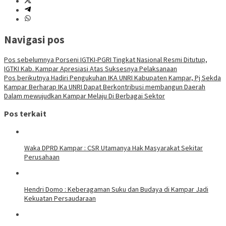
Navigasi pos
Pos sebelumnya
Porseni IGTKI-PGRI Tingkat Nasional Resmi Ditutup,
IGTKI Kab. Kampar Apresiasi Atas Suksesnya Pelaksanaan
Pos berikutnya
Hadiri Pengukuhan IKA UNRI Kabupaten Kampar, Pj Sekda
Kampar Berharap IKa UNRI Dapat Berkontribusi membangun Daerah
Dalam mewujudkan Kampar Melaju Di Berbagai Sektor
Pos terkait
Waka DPRD Kampar : CSR Utamanya Hak Masyarakat Sekitar
Perusahaan
Hendri Domo : Keberagaman Suku dan Budaya di Kampar Jadi
Kekuatan Persaudaraan