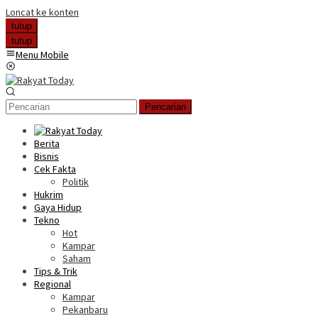
Loncat ke konten
tutup
tutup
Menu Mobile
Pencarian
Berita
Bisnis
Cek Fakta
Politik
Hukrim
Gaya Hidup
Tekno
Hot
Kampar
Saham
Tips & Trik
Regional
Kampar
Pekanbaru