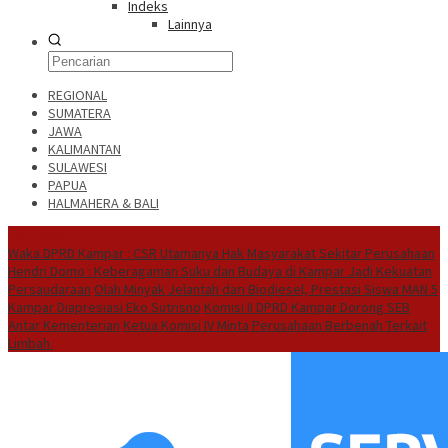
Indeks
Lainnya
REGIONAL
SUMATERA
JAWA
KALIMANTAN
SULAWESI
PAPUA
HALMAHERA & BALI
Hot News
Waka DPRD Kampar : CSR Utamanya Hak Masyarakat Sekitar Perusahaan
Hendri Domo : Keberagaman Suku dan Budaya di Kampar Jadi Kekuatan
Persaudaraan
Olah Minyak Jelantah dari Biodiesel, Prestasi Siswa MAN 5
Kampar Diapresiasi Eko Sutrisno
Komisi II DPRD Kampar Dorong SEB
Antar Kementerian
Ketua Komisi IV Minta Perusahaan Berbenah Terkait
Limbah