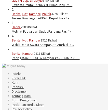
Gaya Hidup
,
Lifestyle
8484 Dilihat
5 Wisata Pantai Terbaik di Dumai Riau, M…
2
Berita
,
Hot
,
Kampar
,
Politik
3760 Dilihat
Terima Kunjungan AGPAII, Repol Siap Perj…
3
Berita
2989 Dilihat
Melihat Papua dari Sudut Pandang Pasifik
4
Berita
,
Hot
,
Kampar
2926 Dilihat
Wakili Radio Swara Kampar, Ari Amrizal R…
5
Berita
,
Kampar
2811 Dilihat
Peringatan HUT GOW Kampar ke-36 Tahun 20…
Indeks
Kode Etik
Karir
Redaksi
Disclaimer
Tentang Kami
Form Pengaduan
Pedoman Media Siber
Privacy Policy