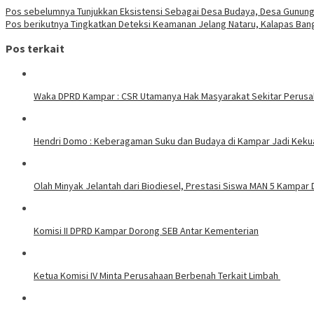
Pos sebelumnya
Tunjukkan Eksistensi Sebagai Desa Budaya, Desa Gunung
Pos berikutnya
Tingkatkan Deteksi Keamanan Jelang Nataru, Kalapas Bang
Pos terkait
Waka DPRD Kampar : CSR Utamanya Hak Masyarakat Sekitar Perus
Hendri Domo : Keberagaman Suku dan Budaya di Kampar Jadi Keku
Olah Minyak Jelantah dari Biodiesel, Prestasi Siswa MAN 5 Kampar 
Komisi II DPRD Kampar Dorong SEB Antar Kementerian
Ketua Komisi IV Minta Perusahaan Berbenah Terkait Limbah