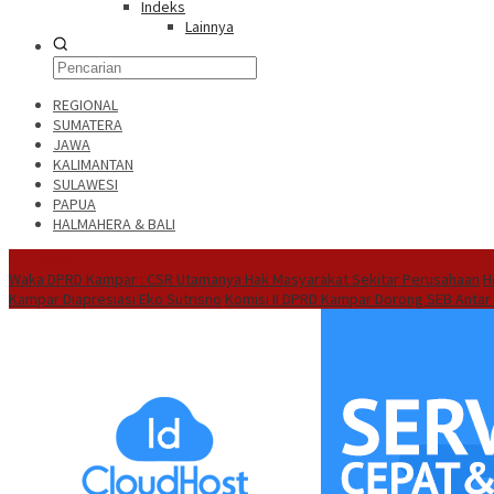
Indeks
Lainnya
REGIONAL
SUMATERA
JAWA
KALIMANTAN
SULAWESI
PAPUA
HALMAHERA & BALI
Hot News
Waka DPRD Kampar : CSR Utamanya Hak Masyarakat Sekitar Perusahaan
H
Kampar Diapresiasi Eko Sutrisno
Komisi II DPRD Kampar Dorong SEB Antar