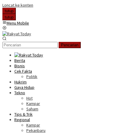
Loncat ke konten
tutup
tutup
Menu Mobile
Pencarian
Berita
Bisnis
Cek Fakta
Politik
Hukrim
Gaya Hidup
Tekno
Hot
Kampar
Saham
Tips & Trik
Regional
Kampar
Pekanbaru