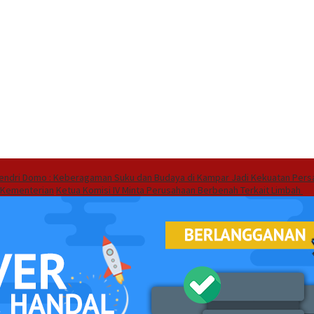
endri Domo : Keberagaman Suku dan Budaya di Kampar Jadi Kekuatan Pers
 Kementerian
Ketua Komisi IV Minta Perusahaan Berbenah Terkait Limbah