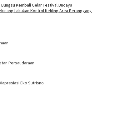
 Bungsu Kembali Gelar Festival Budaya
kinang Lakukan Kontrol Keliling Area Beranggang
ahaan
atan Persaudaraan
Diapresiasi Eko Sutrisno