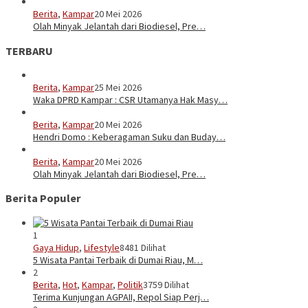
Berita
,
Kampar
20 Mei 2026
Olah Minyak Jelantah dari Biodiesel, Pre…
TERBARU
Berita
,
Kampar
25 Mei 2026
Waka DPRD Kampar : CSR Utamanya Hak Masy…
Berita
,
Kampar
20 Mei 2026
Hendri Domo : Keberagaman Suku dan Buday…
Berita
,
Kampar
20 Mei 2026
Olah Minyak Jelantah dari Biodiesel, Pre…
Berita Populer
1
Gaya Hidup
,
Lifestyle
8481 Dilihat
5 Wisata Pantai Terbaik di Dumai Riau, M…
2
Berita
,
Hot
,
Kampar
,
Politik
3759 Dilihat
Terima Kunjungan AGPAII, Repol Siap Perj…