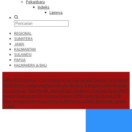
Pekanbaru
Indeks
Lainnya
REGIONAL
SUMATERA
JAWA
KALIMANTAN
SULAWESI
PAPUA
HALMAHERA & BALI
Hot News
Waka DPRD Kampar : CSR Utamanya Hak Masyarakat Sekitar Perusahaan
Hendri Domo : Keberagaman Suku dan Budaya di Kampar Jadi Kekuatan
Persaudaraan
Olah Minyak Jelantah dari Biodiesel, Prestasi Siswa MAN 5
Kampar Diapresiasi Eko Sutrisno
Komisi II DPRD Kampar Dorong SEB
Antar Kementerian
Ketua Komisi IV Minta Perusahaan Berbenah Terkait
Limbah