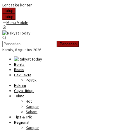
Loncat ke konten
tutup
tutup
Menu Mobile
Pencarian
Kamis, 6 Agustus 2026
Berita
Bisnis
Cek Fakta
Politik
Hukrim
Gaya Hidup
Tekno
Hot
Kampar
Saham
Tips & Trik
Regional
Kampar