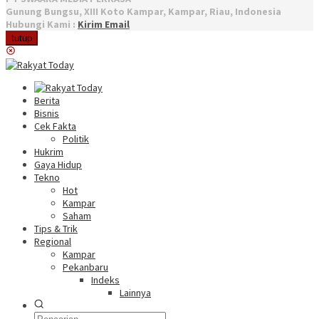
Gunung Bungsu, XIII Koto Kampar, Kampar, Riau, Indonesia
Hubungi Kami :
Kirim Email
tutup
Berita
Bisnis
Cek Fakta
Politik
Hukrim
Gaya Hidup
Tekno
Hot
Kampar
Saham
Tips & Trik
Regional
Kampar
Pekanbaru
Indeks
Lainnya