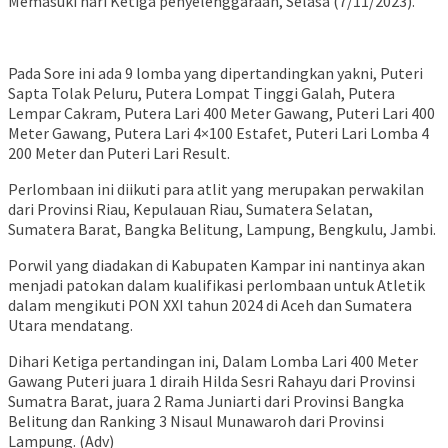
Memasuki hari Ketiga penyelenggaraan, Selasa (7/11/2023).
Pada Sore ini ada 9 lomba yang dipertandingkan yakni, Puteri
Sapta Tolak Peluru, Putera Lompat Tinggi Galah, Putera
Lempar Cakram, Putera Lari 400 Meter Gawang, Puteri Lari 400
Meter Gawang, Putera Lari 4×100 Estafet, Puteri Lari Lomba 4
200 Meter dan Puteri Lari Result.
Perlombaan ini diikuti para atlit yang merupakan perwakilan
dari Provinsi Riau, Kepulauan Riau, Sumatera Selatan,
Sumatera Barat, Bangka Belitung, Lampung, Bengkulu, Jambi.
Porwil yang diadakan di Kabupaten Kampar ini nantinya akan
menjadi patokan dalam kualifikasi perlombaan untuk Atletik
dalam mengikuti PON XXI tahun 2024 di Aceh dan Sumatera
Utara mendatang.
Dihari Ketiga pertandingan ini, Dalam Lomba Lari 400 Meter
Gawang Puteri juara 1 diraih Hilda Sesri Rahayu dari Provinsi
Sumatra Barat, juara 2 Rama Juniarti dari Provinsi Bangka
Belitung dan Ranking 3 Nisaul Munawaroh dari Provinsi
Lampung. (Adv)