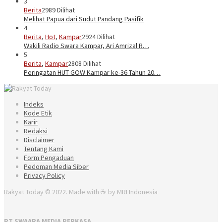
3
Berita
2989 Dilihat
Melihat Papua dari Sudut Pandang Pasifik
4
Berita
,
Hot
,
Kampar
2924 Dilihat
Wakili Radio Swara Kampar, Ari Amrizal R…
5
Berita
,
Kampar
2808 Dilihat
Peringatan HUT GOW Kampar ke-36 Tahun 20…
Indeks
Kode Etik
Karir
Redaksi
Disclaimer
Tentang Kami
Form Pengaduan
Pedoman Media Siber
Privacy Policy
Rakyat Today © 2022. Made with ☕ by MRI Indonesia
PT SWAARA MEDIA PERKASA