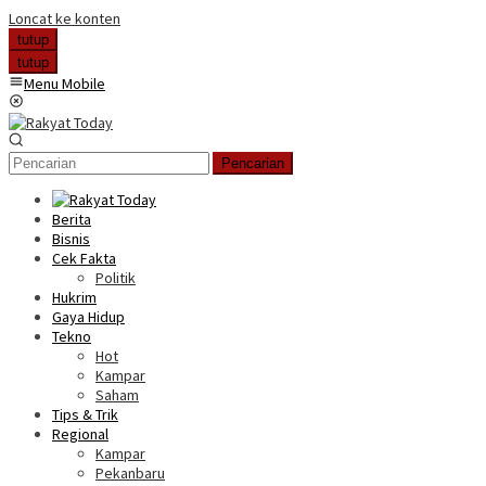
Loncat ke konten
tutup
tutup
Menu Mobile
Pencarian
Berita
Bisnis
Cek Fakta
Politik
Hukrim
Gaya Hidup
Tekno
Hot
Kampar
Saham
Tips & Trik
Regional
Kampar
Pekanbaru