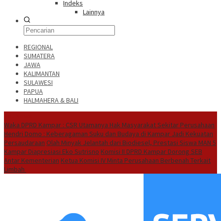
Indeks
Lainnya
REGIONAL
SUMATERA
JAWA
KALIMANTAN
SULAWESI
PAPUA
HALMAHERA & BALI
Hot News
Waka DPRD Kampar : CSR Utamanya Hak Masyarakat Sekitar Perusahaan
Hendri Domo : Keberagaman Suku dan Budaya di Kampar Jadi Kekuatan
Persaudaraan
Olah Minyak Jelantah dari Biodiesel, Prestasi Siswa MAN 5
Kampar Diapresiasi Eko Sutrisno
Komisi II DPRD Kampar Dorong SEB
Antar Kementerian
Ketua Komisi IV Minta Perusahaan Berbenah Terkait
Limbah