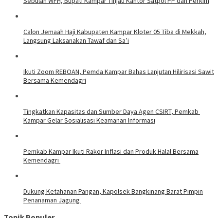
Sebulan WFH, Bupati Kampar Tinjau Kantor Satpol PP dan Perkim
Calon Jemaah Haji Kabupaten Kampar Kloter 05 Tiba di Mekkah,
Langsung Laksanakan Tawaf dan Sa’i
Ikuti Zoom REBOAN, Pemda Kampar Bahas Lanjutan Hilirisasi Sawit
Bersama Kemendagri
Tingkatkan Kapasitas dan Sumber Daya Agen CSIRT, Pemkab
Kampar Gelar Sosialisasi Keamanan Informasi
Pemkab Kampar Ikuti Rakor Inflasi dan Produk Halal Bersama
Kemendagri
Dukung Ketahanan Pangan, Kapolsek Bangkinang Barat Pimpin
Penanaman Jagung
Topik Populer