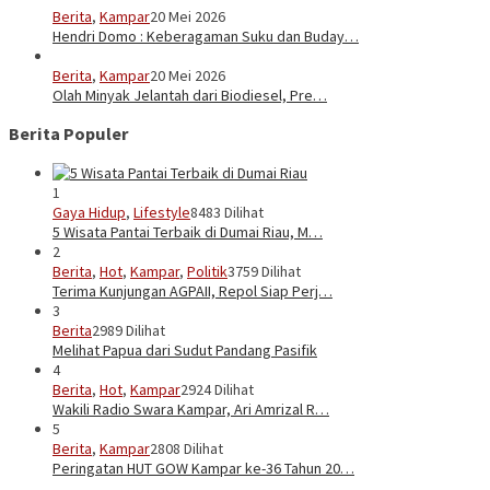
Berita
,
Kampar
20 Mei 2026
Hendri Domo : Keberagaman Suku dan Buday…
Berita
,
Kampar
20 Mei 2026
Olah Minyak Jelantah dari Biodiesel, Pre…
Berita Populer
1
Gaya Hidup
,
Lifestyle
8483 Dilihat
5 Wisata Pantai Terbaik di Dumai Riau, M…
2
Berita
,
Hot
,
Kampar
,
Politik
3759 Dilihat
Terima Kunjungan AGPAII, Repol Siap Perj…
3
Berita
2989 Dilihat
Melihat Papua dari Sudut Pandang Pasifik
4
Berita
,
Hot
,
Kampar
2924 Dilihat
Wakili Radio Swara Kampar, Ari Amrizal R…
5
Berita
,
Kampar
2808 Dilihat
Peringatan HUT GOW Kampar ke-36 Tahun 20…