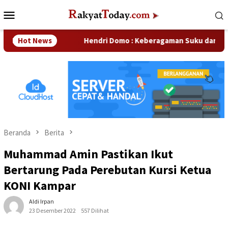
Loncat
Menu
ke
Mobile
konten
sahaan
Hot News
Hendri Domo : Keberagaman Suku dan Budaya di K
Beranda
Berita
Muhammad Amin Pastikan Ikut
Bertarung Pada Perebutan Kursi Ketua
KONI Kampar
Aldi Irpan
23 Desember 2022
557 Dilihat