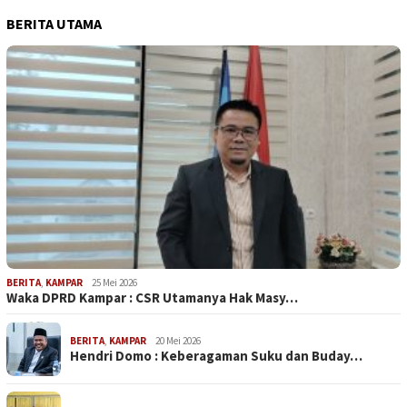
BERITA UTAMA
BERITA
,
KAMPAR
25 Mei 2026
Waka DPRD Kampar : CSR Utamanya Hak Masy…
BERITA
,
KAMPAR
20 Mei 2026
Hendri Domo : Keberagaman Suku dan Buday…