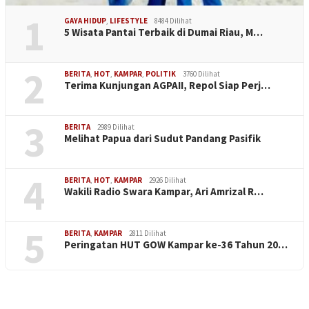
1
GAYA HIDUP
,
LIFESTYLE
8484 Dilihat
5 Wisata Pantai Terbaik di Dumai Riau, M…
2
BERITA
,
HOT
,
KAMPAR
,
POLITIK
3760 Dilihat
Terima Kunjungan AGPAII, Repol Siap Perj…
3
BERITA
2989 Dilihat
Melihat Papua dari Sudut Pandang Pasifik
4
BERITA
,
HOT
,
KAMPAR
2926 Dilihat
Wakili Radio Swara Kampar, Ari Amrizal R…
5
BERITA
,
KAMPAR
2811 Dilihat
Peringatan HUT GOW Kampar ke-36 Tahun 20…