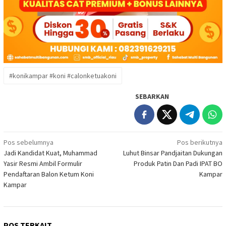
#konikampar #koni #calonketuakoni
SEBARKAN
Navigasi
Pos sebelumnya
Pos berikutnya
Jadi Kandidat Kuat, Muhammad
Luhut Binsar Pandjaitan Dukungan
pos
Yasir Resmi Ambil Formulir
Produk Patin Dan Padi IPAT BO
Pendaftaran Balon Ketum Koni
Kampar
Kampar
POS TERKAIT