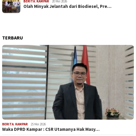
BERITA
,
KAMPAR
20 Mei 2026
Olah Minyak Jelantah dari Biodiesel, Pre…
TERBARU
BERITA
,
KAMPAR
25 Mei 2026
Waka DPRD Kampar : CSR Utamanya Hak Masy…