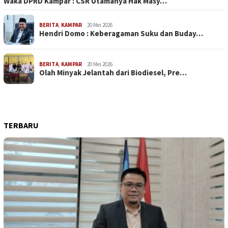
Waka DPRD Kampar : CSR Utamanya Hak Masy…
BERITA
,
KAMPAR
20 Mei 2026
Hendri Domo : Keberagaman Suku dan Buday…
BERITA
,
KAMPAR
20 Mei 2026
Olah Minyak Jelantah dari Biodiesel, Pre…
TERBARU