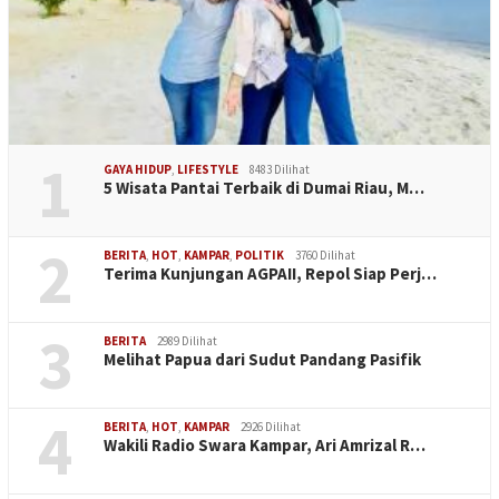
1
GAYA HIDUP
,
LIFESTYLE
8483 Dilihat
5 Wisata Pantai Terbaik di Dumai Riau, M…
2
BERITA
,
HOT
,
KAMPAR
,
POLITIK
3760 Dilihat
Terima Kunjungan AGPAII, Repol Siap Perj…
3
BERITA
2989 Dilihat
Melihat Papua dari Sudut Pandang Pasifik
4
BERITA
,
HOT
,
KAMPAR
2926 Dilihat
Wakili Radio Swara Kampar, Ari Amrizal R…