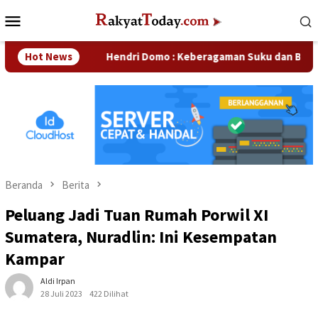
Loncat
Menu
ke
Mobile
konten
aan
Hot News
Hendri Domo : Keberagaman Suku dan Budaya di Kam
Beranda
Berita
Peluang Jadi Tuan Rumah Porwil XI
Sumatera, Nuradlin: Ini Kesempatan
Kampar
Aldi Irpan
28 Juli 2023
422 Dilihat