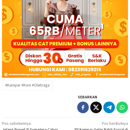
#Kampar #Koni #Olahraga
SEBARKAN
Navigasi
Pos sebelumnya
Pos berikutnya
Jelang Porwil XI Sumatera Cabor
IDI Kampar Gelar Bakti Sosial di