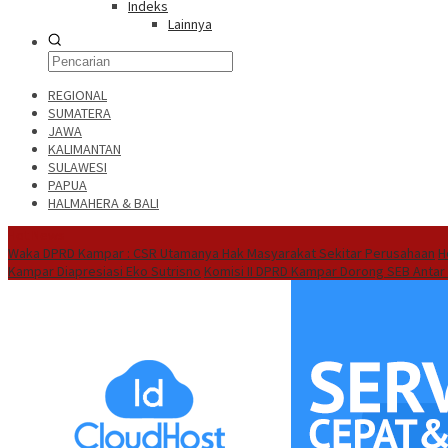
Indeks
Lainnya
REGIONAL
SUMATERA
JAWA
KALIMANTAN
SULAWESI
PAPUA
HALMAHERA & BALI
Hot News
Waka DPRD Kampar : CSR Utamanya Hak Masyarakat Sekitar Perusahaan
H
Kampar Diapresiasi Eko Sutrisno
Komisi II DPRD Kampar Dorong SEB Antar