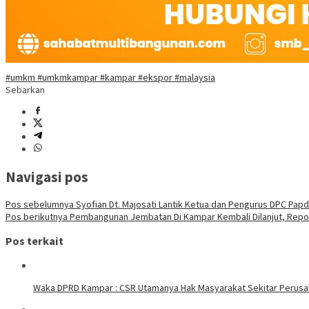
#umkm #umkmkampar #kampar #ekspor #malaysia
Sebarkan
Navigasi pos
Pos sebelumnya
Syofian Dt. Majosati Lantik Ketua dan Pengurus DPC Pap
Pos berikutnya
Pembangunan Jembatan Di Kampar Kembali Dilanjut, Repol
Pos terkait
Waka DPRD Kampar : CSR Utamanya Hak Masyarakat Sekitar Perus