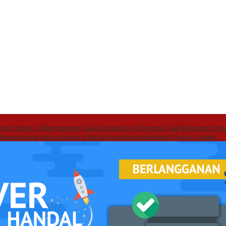
endri Domo : Keberagaman Suku dan Budaya di Kampar Jadi Kekuatan Pers
 Kementerian
Ketua Komisi IV Minta Perusahaan Berbenah Terkait Limbah