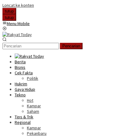
Loncat ke konten
tutup
tutup
Menu Mobile
Pencarian
Berita
Bisnis
Cek Fakta
Politik
Hukrim
Gaya Hidup
Tekno
Hot
Kampar
Saham
Tips & Trik
Regional
Kampar
Pekanbaru