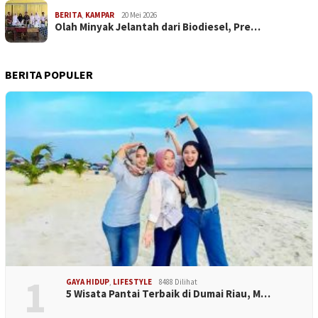
BERITA
,
KAMPAR
20 Mei 2026
Olah Minyak Jelantah dari Biodiesel, Pre…
BERITA POPULER
1
GAYA HIDUP
,
LIFESTYLE
8488 Dilihat
5 Wisata Pantai Terbaik di Dumai Riau, M…