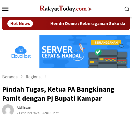
Loncat
Menu
ke
Mobile
konten
sahaan
Hot News
Hendri Domo : Keberagaman Suku dan Budaya di 
Beranda
Regional
Pindah Tugas, Ketua PA Bangkinang
Pamit dengan Pj Bupati Kampar
Aldi Irpan
2 Februari 2024
428 Dilihat