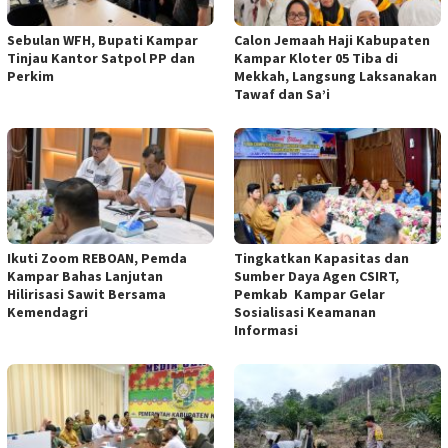
Sebulan WFH, Bupati Kampar
Calon Jemaah Haji Kabupaten
Tinjau Kantor Satpol PP dan
Kampar Kloter 05 Tiba di
Perkim
Mekkah, Langsung Laksanakan
Tawaf dan Sa’i
Ikuti Zoom REBOAN, Pemda
Tingkatkan Kapasitas dan
Kampar Bahas Lanjutan
Sumber Daya Agen CSIRT,
Hilirisasi Sawit Bersama
Pemkab Kampar Gelar
Kemendagri
Sosialisasi Keamanan
Informasi