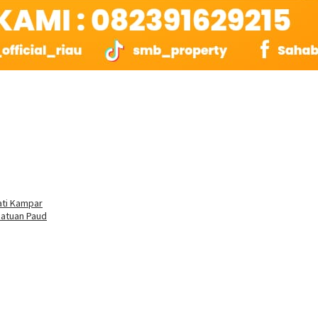
ati Kampar
atuan Paud