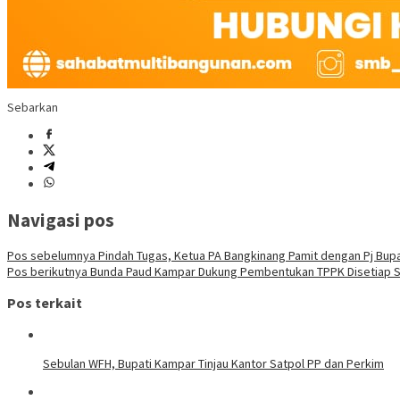
Sebarkan
Navigasi pos
Pos sebelumnya
Pindah Tugas, Ketua PA Bangkinang Pamit dengan Pj Bup
Pos berikutnya
Bunda Paud Kampar Dukung Pembentukan TPPK Disetiap S
Pos terkait
Sebulan WFH, Bupati Kampar Tinjau Kantor Satpol PP dan Perkim