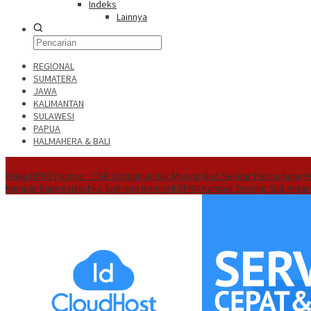
Indeks
Lainnya
REGIONAL
SUMATERA
JAWA
KALIMANTAN
SULAWESI
PAPUA
HALMAHERA & BALI
Hot News
Waka DPRD Kampar : CSR Utamanya Hak Masyarakat Sekitar Perusahaan
H
Kampar Diapresiasi Eko Sutrisno
Komisi II DPRD Kampar Dorong SEB Antar