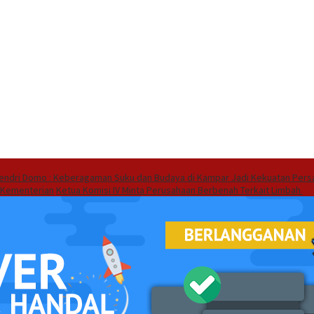
endri Domo : Keberagaman Suku dan Budaya di Kampar Jadi Kekuatan Pers
 Kementerian
Ketua Komisi IV Minta Perusahaan Berbenah Terkait Limbah