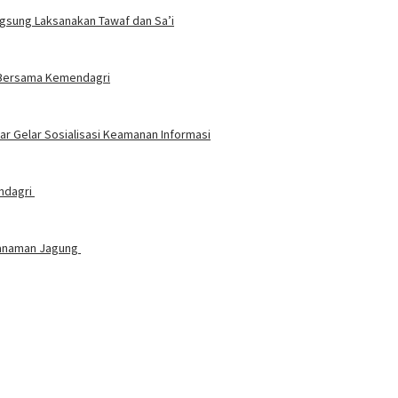
ngsung Laksanakan Tawaf dan Sa’i
t Bersama Kemendagri
 Gelar Sosialisasi Keamanan Informasi
endagri
nanaman Jagung