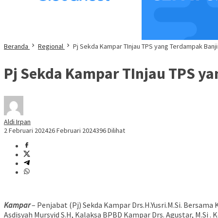
Beranda
Regional
Pj Sekda Kampar TInjau TPS yang Terdampak Banji
Pj Sekda Kampar TInjau TPS ya
Aldi Irpan
2 Februari 2024
26 Februari 2024
396 Dilihat
Kampar
– Penjabat (Pj) Sekda Kampar Drs.H.Yusri.M.Si. Bersama 
Asdisyah Mursyid S.H, Kalaksa BPBD Kampar Drs. Agustar, M.Si .