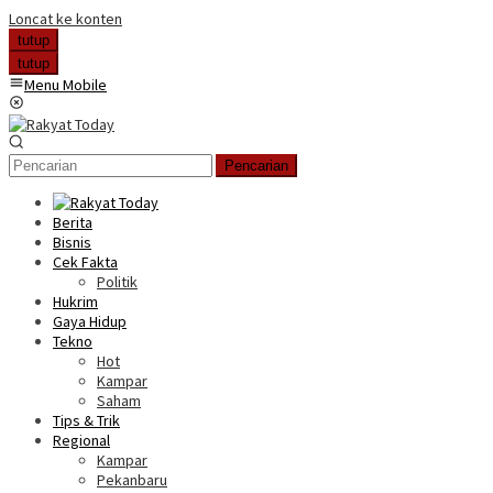
Loncat ke konten
tutup
tutup
Menu Mobile
Pencarian
Berita
Bisnis
Cek Fakta
Politik
Hukrim
Gaya Hidup
Tekno
Hot
Kampar
Saham
Tips & Trik
Regional
Kampar
Pekanbaru