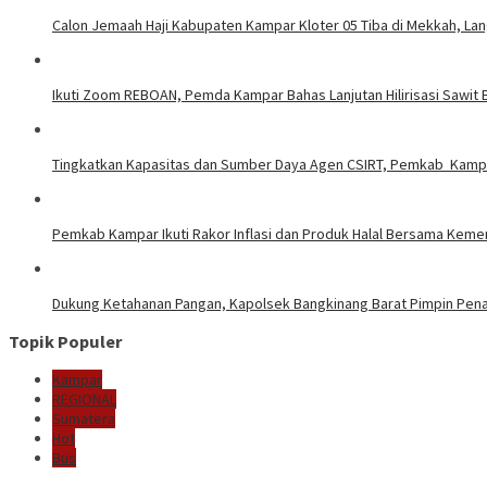
Calon Jemaah Haji Kabupaten Kampar Kloter 05 Tiba di Mekkah, La
Ikuti Zoom REBOAN, Pemda Kampar Bahas Lanjutan Hilirisasi Sawi
Tingkatkan Kapasitas dan Sumber Daya Agen CSIRT, Pemkab Kampar
Pemkab Kampar Ikuti Rakor Inflasi dan Produk Halal Bersama Kem
Dukung Ketahanan Pangan, Kapolsek Bangkinang Barat Pimpin Pe
Topik Populer
Kampar
REGIONAL
Sumatera
Hot
Bus