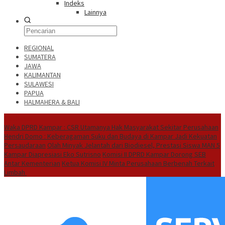
Indeks
Lainnya
REGIONAL
SUMATERA
JAWA
KALIMANTAN
SULAWESI
PAPUA
HALMAHERA & BALI
Hot News
Waka DPRD Kampar : CSR Utamanya Hak Masyarakat Sekitar Perusahaan
Hendri Domo : Keberagaman Suku dan Budaya di Kampar Jadi Kekuatan
Persaudaraan
Olah Minyak Jelantah dari Biodiesel, Prestasi Siswa MAN 5
Kampar Diapresiasi Eko Sutrisno
Komisi II DPRD Kampar Dorong SEB
Antar Kementerian
Ketua Komisi IV Minta Perusahaan Berbenah Terkait
Limbah