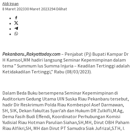
Aldi Irpan
8 Maret 2023
30 Maret 2023
294 Dilihat
Pekanbaru.,Rakyattoday.com
– Penjabat (Pj) Bupati Kampar Dr
H Kamsol,MM hadiri langsung Seminar Kepemimpinan dalam
tema ” Summum Ius Summa Injuria – Keadilan Tertinggi adalah
Ketidakadilan Tertinggi,” Rabu (08/03/2023).
Dalam Beda Buku bersempena Seminar Kepemimpinan di
Auditorium Gedung Utama UIN Suska Riau Pekanbaru tersebut,
hadir Dir Reskrimum Polda Riau Kombespol Asef Darmawan,
SH, SIK, Dekan Fakultas Syari’ah dan Hukum DR Zulkifli,M.Ag,
Dema Fasih Budi Effendi, Koordinator Perhubungan Komisi
Yudisial Riau Hotman Parulian Siahan,SH,MH, Dirut OBH Paham
Riau Alfikri,SH, MH dan Dirut PT Samudra Siak Jufrizal,S.TH, I.