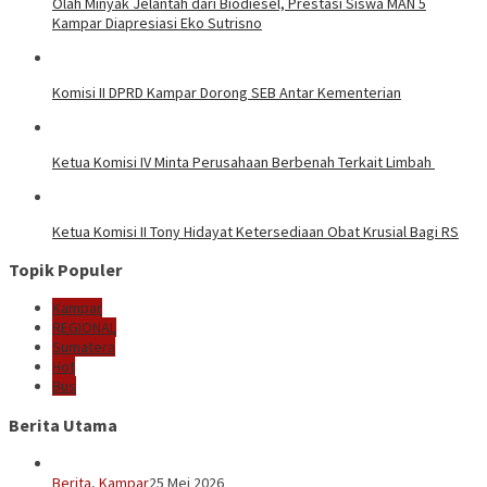
Olah Minyak Jelantah dari Biodiesel, Prestasi Siswa MAN 5
Kampar Diapresiasi Eko Sutrisno
Komisi II DPRD Kampar Dorong SEB Antar Kementerian
Ketua Komisi IV Minta Perusahaan Berbenah Terkait Limbah
Ketua Komisi II Tony Hidayat Ketersediaan Obat Krusial Bagi RS
Topik Populer
Kampar
REGIONAL
Sumatera
Hot
Bus
Berita Utama
Berita
,
Kampar
25 Mei 2026