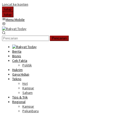
Loncat ke konten
tutup
tutup
Menu Mobile
Pencarian
Berita
Bisnis
Cek Fakta
Politik
Hukrim
Gaya Hidup
Tekno
Hot
Kampar
Saham
Tips & Trik
Regional
Kampar
Pekanbaru