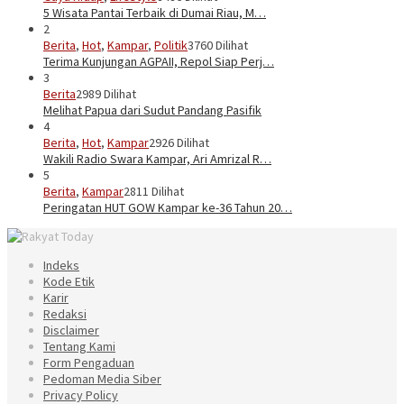
5 Wisata Pantai Terbaik di Dumai Riau, M…
2
Berita
,
Hot
,
Kampar
,
Politik
3760 Dilihat
Terima Kunjungan AGPAII, Repol Siap Perj…
3
Berita
2989 Dilihat
Melihat Papua dari Sudut Pandang Pasifik
4
Berita
,
Hot
,
Kampar
2926 Dilihat
Wakili Radio Swara Kampar, Ari Amrizal R…
5
Berita
,
Kampar
2811 Dilihat
Peringatan HUT GOW Kampar ke-36 Tahun 20…
Indeks
Kode Etik
Karir
Redaksi
Disclaimer
Tentang Kami
Form Pengaduan
Pedoman Media Siber
Privacy Policy