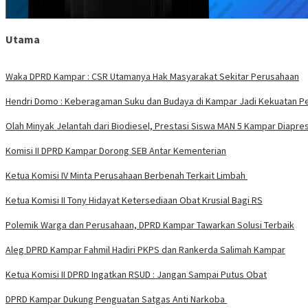
Utama
Waka DPRD Kampar : CSR Utamanya Hak Masyarakat Sekitar Perusahaan
Hendri Domo : Keberagaman Suku dan Budaya di Kampar Jadi Kekuatan P
Olah Minyak Jelantah dari Biodiesel, Prestasi Siswa MAN 5 Kampar Diapres
Komisi II DPRD Kampar Dorong SEB Antar Kementerian
Ketua Komisi IV Minta Perusahaan Berbenah Terkait Limbah
Ketua Komisi II Tony Hidayat Ketersediaan Obat Krusial Bagi RS
Polemik Warga dan Perusahaan, DPRD Kampar Tawarkan Solusi Terbaik
Aleg DPRD Kampar Fahmil Hadiri PKPS dan Rankerda Salimah Kampar
Ketua Komisi II DPRD Ingatkan RSUD : Jangan Sampai Putus Obat
DPRD Kampar Dukung Penguatan Satgas Anti Narkoba