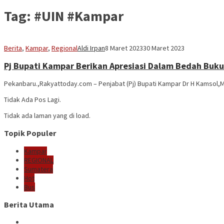
Tag:
#UIN #Kampar
Berita
,
Kampar
,
Regional
Aldi Irpan
8 Maret 2023
30 Maret 2023
Pj Bupati Kampar Berikan Apresiasi Dalam Bedah Buk
Pekanbaru.,Rakyattoday.com – Penjabat (Pj) Bupati Kampar Dr H Kamsol
Tidak Ada Pos Lagi.
Tidak ada laman yang di load.
Topik Populer
Kampar
REGIONAL
Sumatera
Hot
Bus
Berita Utama