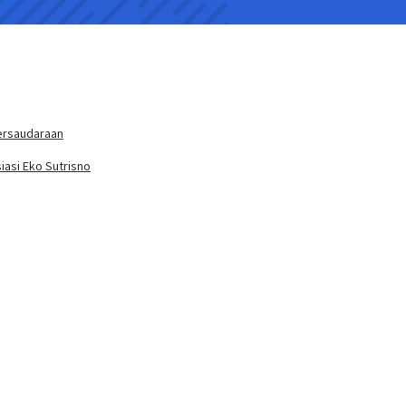
ersaudaraan
iasi Eko Sutrisno