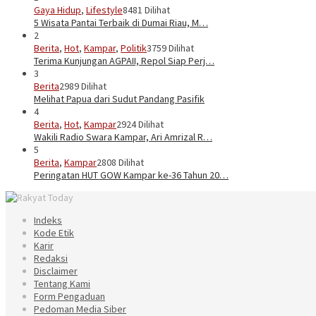
Gaya Hidup
,
Lifestyle
8481 Dilihat
5 Wisata Pantai Terbaik di Dumai Riau, M…
2
Berita
,
Hot
,
Kampar
,
Politik
3759 Dilihat
Terima Kunjungan AGPAII, Repol Siap Perj…
3
Berita
2989 Dilihat
Melihat Papua dari Sudut Pandang Pasifik
4
Berita
,
Hot
,
Kampar
2924 Dilihat
Wakili Radio Swara Kampar, Ari Amrizal R…
5
Berita
,
Kampar
2808 Dilihat
Peringatan HUT GOW Kampar ke-36 Tahun 20…
Indeks
Kode Etik
Karir
Redaksi
Disclaimer
Tentang Kami
Form Pengaduan
Pedoman Media Siber