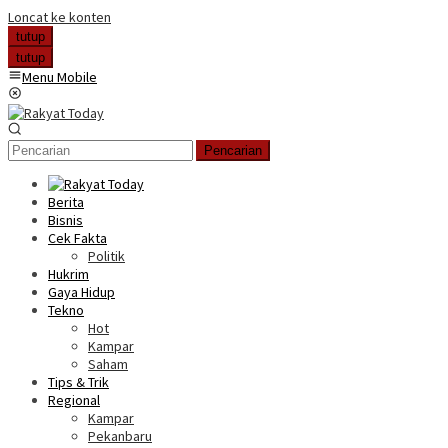
Loncat ke konten
tutup
tutup
Menu Mobile
Pencarian
Berita
Bisnis
Cek Fakta
Politik
Hukrim
Gaya Hidup
Tekno
Hot
Kampar
Saham
Tips & Trik
Regional
Kampar
Pekanbaru