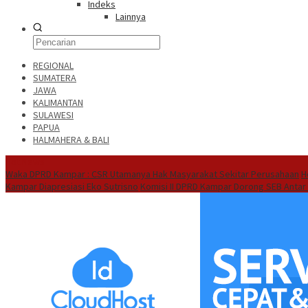
Indeks
Lainnya
REGIONAL
SUMATERA
JAWA
KALIMANTAN
SULAWESI
PAPUA
HALMAHERA & BALI
Hot News
Waka DPRD Kampar : CSR Utamanya Hak Masyarakat Sekitar Perusahaan
H
Kampar Diapresiasi Eko Sutrisno
Komisi II DPRD Kampar Dorong SEB Antar