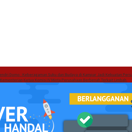
endri Domo : Keberagaman Suku dan Budaya di Kampar Jadi Kekuatan Pers
 Kementerian
Ketua Komisi IV Minta Perusahaan Berbenah Terkait Limbah