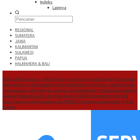
Indeks
Lainnya
REGIONAL
SUMATERA
JAWA
KALIMANTAN
SULAWESI
PAPUA
HALMAHERA & BALI
Hot News
Waka DPRD Kampar : CSR Utamanya Hak Masyarakat Sekitar Perusahaan
Hendri Domo : Keberagaman Suku dan Budaya di Kampar Jadi Kekuatan
Persaudaraan
Olah Minyak Jelantah dari Biodiesel, Prestasi Siswa MAN 5
Kampar Diapresiasi Eko Sutrisno
Komisi II DPRD Kampar Dorong SEB
Antar Kementerian
Ketua Komisi IV Minta Perusahaan Berbenah Terkait
Limbah