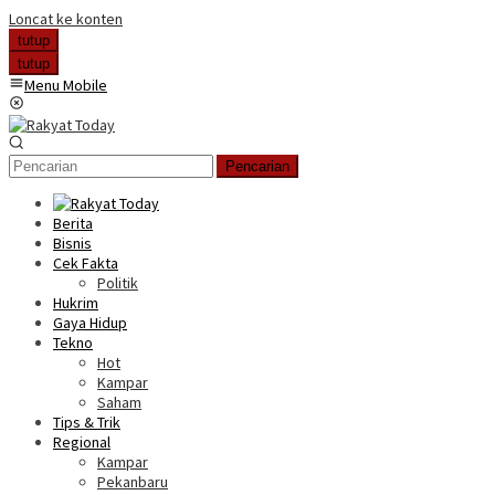
Loncat ke konten
tutup
tutup
Menu Mobile
Pencarian
Berita
Bisnis
Cek Fakta
Politik
Hukrim
Gaya Hidup
Tekno
Hot
Kampar
Saham
Tips & Trik
Regional
Kampar
Pekanbaru