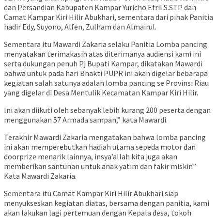
dan Persandian Kabupaten Kampar Yuricho Efril S.STP dan
Camat Kampar Kiri Hilir Abukhari, sementara dari pihak Panitia
hadir Edy, Suyono, Alfen, Zulham dan Almairul.
Sementara itu Mawardi Zakaria selaku Panitia Lomba pancing
menyatakan terimakasih atas diterimanya audiensi kami ini
serta dukungan penuh Pj Bupati Kampar, dikatakan Mawardi
bahwa untuk pada hari Bhakti PUPR ini akan digelar bebarapa
kegiatan salah satunya adalah lomba pancing se Provinsi Riau
yang digelar di Desa Mentulik Kecamatan Kampar Kiri Hilir.
Ini akan diikuti oleh sebanyak lebih kurang 200 peserta dengan
menggunakan 57 Armada sampan,” kata Mawardi.
Terakhir Mawardi Zakaria mengatakan bahwa lomba pancing
ini akan memperebutkan hadiah utama sepeda motor dan
doorprize menarik lainnya, insya’allah kita juga akan
memberikan santunan untuk anak yatim dan fakir miskin”
Kata Mawardi Zakaria.
Sementara itu Camat Kampar Kiri Hilir Abukhari siap
menyukseskan kegiatan diatas, bersama dengan panitia, kami
akan lakukan lagi pertemuan dengan Kepala desa, tokoh