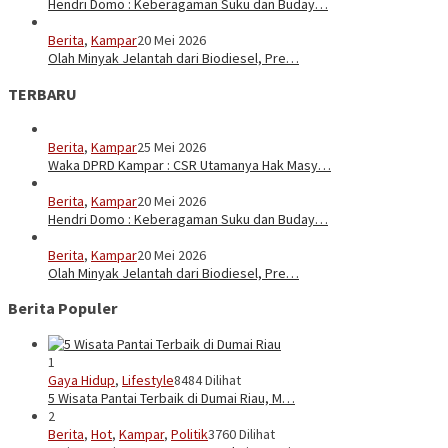
Hendri Domo : Keberagaman Suku dan Buday…
Berita
,
Kampar
20 Mei 2026
Olah Minyak Jelantah dari Biodiesel, Pre…
TERBARU
Berita
,
Kampar
25 Mei 2026
Waka DPRD Kampar : CSR Utamanya Hak Masy…
Berita
,
Kampar
20 Mei 2026
Hendri Domo : Keberagaman Suku dan Buday…
Berita
,
Kampar
20 Mei 2026
Olah Minyak Jelantah dari Biodiesel, Pre…
Berita Populer
1
Gaya Hidup
,
Lifestyle
8484 Dilihat
5 Wisata Pantai Terbaik di Dumai Riau, M…
2
Berita
,
Hot
,
Kampar
,
Politik
3760 Dilihat