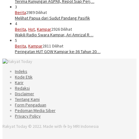
Terima Kunjungan AGPAII, Repol Siap Perj…
3
Berita
2989 Dilihat
Melihat Papua dari Sudut Pandang Pasifik
4
Berita
,
Hot
,
Kampar
2926 Dilihat
Wakili Radio Swara Kampar, Ari Amrizal R…
5
Berita
,
Kampar
2811 Dilihat
Peringatan HUT GOW Kampar ke-36 Tahun 20…
Indeks
Kode Etik
Karir
Redaksi
Disclaimer
Tentang Kami
Form Pengaduan
Pedoman Media Siber
Privacy Policy
Rakyat Today © 2022. Made with ☕ by MRI Indonesia