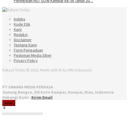
Peringatan HUT GOW Kampar ke-36 Tahun 20…
Indeks
Kode Etik
Karir
Redaksi
Disclaimer
Tentang Kami
Form Pengaduan
Pedoman Media Siber
Privacy Policy
Rakyat Today © 2022. Made with ☕ by MRI Indonesia
PT SWAARA MEDIA PERKASA
Gunung Bungsu, XIII Koto Kampar, Kampar, Riau, Indonesia
Hubungi Kami :
Kirim Email
tutup