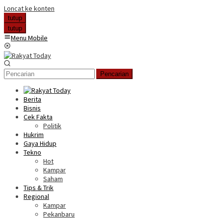
Loncat ke konten
tutup
tutup
Menu Mobile
Pencarian
Berita
Bisnis
Cek Fakta
Politik
Hukrim
Gaya Hidup
Tekno
Hot
Kampar
Saham
Tips & Trik
Regional
Kampar
Pekanbaru