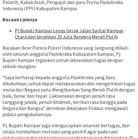
Pelatih, Kakak Asuh, Pengapit dan para Purna Paskibraka
Indonesia (PPI) Kabupaten Kampar.
Bacaan Lainnya
Pj Bupati Kampar Lepas Gerak Jalan Santai Kampar
Utara dan Serahkan 10 Juta Bendera Merah Putih
Bacakan Ikrar Putera Puteri Indonesia yang langsung diikuti
oleh seluruh anggota Paskibraka Kabupaten Kampar, Pj.
Bupati Kampar tegaskan untuk laksanakan tugas dengan
sebaik mungkin.
“Saya berharap kepada anggota Paskibraka yang baru
dikukuhkan, untuk dapat melaksanakan dan mengemban tugas
mulia dari Negara yaitu Mengibarkan Sang Merah Putih dengan
baik, benar dan tepat. Laksanakan dengan penuh rasa
tanggung jawab, penuh khidmat, berikan rasa bangga pada
Negara dan Bangsa” demikian dikatakan Firdaus mengawali
pidato pengukuhannya.
Pj. Bupati Kampar juga mengucapkan selamat bertugas, dan
selalu tumbuhkan motivasi yang positif agar pada saat
pelaksanaan dapat berjalan sesuai dengan yang diharapkan. Pj.