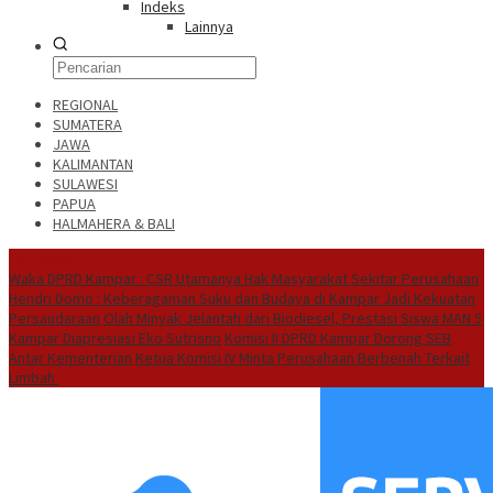
Indeks
Lainnya
REGIONAL
SUMATERA
JAWA
KALIMANTAN
SULAWESI
PAPUA
HALMAHERA & BALI
Hot News
Waka DPRD Kampar : CSR Utamanya Hak Masyarakat Sekitar Perusahaan
Hendri Domo : Keberagaman Suku dan Budaya di Kampar Jadi Kekuatan
Persaudaraan
Olah Minyak Jelantah dari Biodiesel, Prestasi Siswa MAN 5
Kampar Diapresiasi Eko Sutrisno
Komisi II DPRD Kampar Dorong SEB
Antar Kementerian
Ketua Komisi IV Minta Perusahaan Berbenah Terkait
Limbah