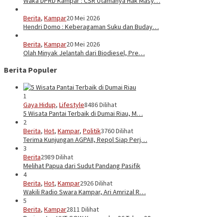
Waka DPRD Kampar : CSR Utamanya Hak Masy…
Berita
,
Kampar
20 Mei 2026
Hendri Domo : Keberagaman Suku dan Buday…
Berita
,
Kampar
20 Mei 2026
Olah Minyak Jelantah dari Biodiesel, Pre…
Berita Populer
1
Gaya Hidup
,
Lifestyle
8486 Dilihat
5 Wisata Pantai Terbaik di Dumai Riau, M…
2
Berita
,
Hot
,
Kampar
,
Politik
3760 Dilihat
Terima Kunjungan AGPAII, Repol Siap Perj…
3
Berita
2989 Dilihat
Melihat Papua dari Sudut Pandang Pasifik
4
Berita
,
Hot
,
Kampar
2926 Dilihat
Wakili Radio Swara Kampar, Ari Amrizal R…
5
Berita
,
Kampar
2811 Dilihat