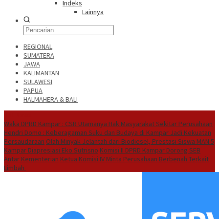
Indeks
Lainnya
REGIONAL
SUMATERA
JAWA
KALIMANTAN
SULAWESI
PAPUA
HALMAHERA & BALI
Hot News
Waka DPRD Kampar : CSR Utamanya Hak Masyarakat Sekitar Perusahaan
Hendri Domo : Keberagaman Suku dan Budaya di Kampar Jadi Kekuatan
Persaudaraan
Olah Minyak Jelantah dari Biodiesel, Prestasi Siswa MAN 5
Kampar Diapresiasi Eko Sutrisno
Komisi II DPRD Kampar Dorong SEB
Antar Kementerian
Ketua Komisi IV Minta Perusahaan Berbenah Terkait
Limbah