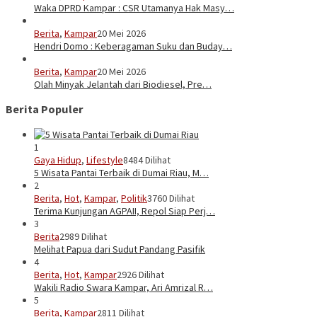
Waka DPRD Kampar : CSR Utamanya Hak Masy…
Berita
,
Kampar
20 Mei 2026
Hendri Domo : Keberagaman Suku dan Buday…
Berita
,
Kampar
20 Mei 2026
Olah Minyak Jelantah dari Biodiesel, Pre…
Berita Populer
1
Gaya Hidup
,
Lifestyle
8484 Dilihat
5 Wisata Pantai Terbaik di Dumai Riau, M…
2
Berita
,
Hot
,
Kampar
,
Politik
3760 Dilihat
Terima Kunjungan AGPAII, Repol Siap Perj…
3
Berita
2989 Dilihat
Melihat Papua dari Sudut Pandang Pasifik
4
Berita
,
Hot
,
Kampar
2926 Dilihat
Wakili Radio Swara Kampar, Ari Amrizal R…
5
Berita
,
Kampar
2811 Dilihat