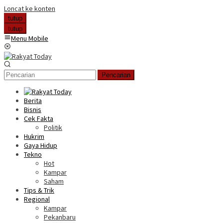
Loncat ke konten
tutup
tutup
Menu Mobile
Pencarian
Berita
Bisnis
Cek Fakta
Politik
Hukrim
Gaya Hidup
Tekno
Hot
Kampar
Saham
Tips & Trik
Regional
Kampar
Pekanbaru