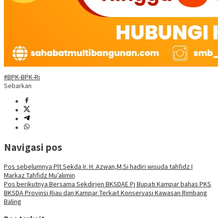
#BPK-BPK-Ri
Sebarkan
Navigasi pos
Pos sebelumnya
Plt Sekda Ir. H. Azwan,M.Si hadiri wisuda tahfidz I
Markaz Tahfidz Mu’alimin
Pos berikutnya
Bersama Sekdirjen BKSDAE Pj Bupati Kampar bahas PKS
BKSDA Provinsi Riau dan Kampar Terkait Konservasi Kawasan Rimbang
Baling