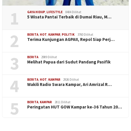
1
GAYA HIDUP
,
LIFESTYLE
8484 Dilihat
5 Wisata Pantai Terbaik di Dumai Riau, M…
2
BERITA
,
HOT
,
KAMPAR
,
POLITIK
3760 Dilihat
Terima Kunjungan AGPAII, Repol Siap Perj…
3
BERITA
2989 Dilihat
Melihat Papua dari Sudut Pandang Pasifik
4
BERITA
,
HOT
,
KAMPAR
2926 Dilihat
Wakili Radio Swara Kampar, Ari Amrizal R…
5
BERITA
,
KAMPAR
2811 Dilihat
Peringatan HUT GOW Kampar ke-36 Tahun 20…