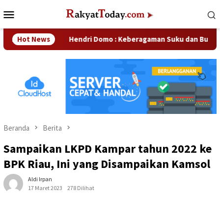
Loncat
Menu
ke
Mobile
konten
an
Hot News
Hendri Domo : Keberagaman Suku dan Budaya di Kampa
Beranda
Berita
Sampaikan LKPD Kampar tahun 2022 ke
BPK Riau, Ini yang Disampaikan Kamsol
Aldi Irpan
17 Maret 2023
278 Dilihat