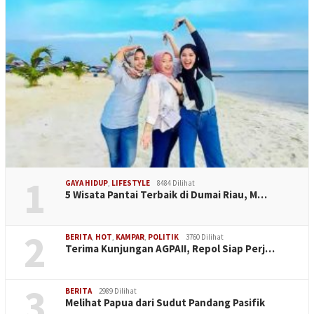
1
GAYA HIDUP
,
LIFESTYLE
8484 Dilihat
5 Wisata Pantai Terbaik di Dumai Riau, M…
2
BERITA
,
HOT
,
KAMPAR
,
POLITIK
3760 Dilihat
Terima Kunjungan AGPAII, Repol Siap Perj…
3
BERITA
2989 Dilihat
Melihat Papua dari Sudut Pandang Pasifik