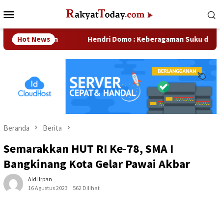
Loncat
Menu
ke
Mobile
konten
rusahaan
Hot News
Hendri Domo : Keberagaman Suku dan Budaya di
Beranda
Berita
Semarakkan HUT RI Ke-78, SMA I
Bangkinang Kota Gelar Pawai Akbar
Aldi Irpan
16 Agustus 2023
562 Dilihat