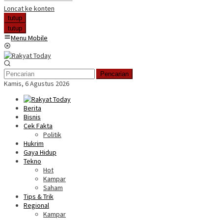
Loncat ke konten
tutup
tutup
Menu Mobile
Pencarian
Kamis, 6 Agustus 2026
Berita
Bisnis
Cek Fakta
Politik
Hukrim
Gaya Hidup
Tekno
Hot
Kampar
Saham
Tips & Trik
Regional
Kampar