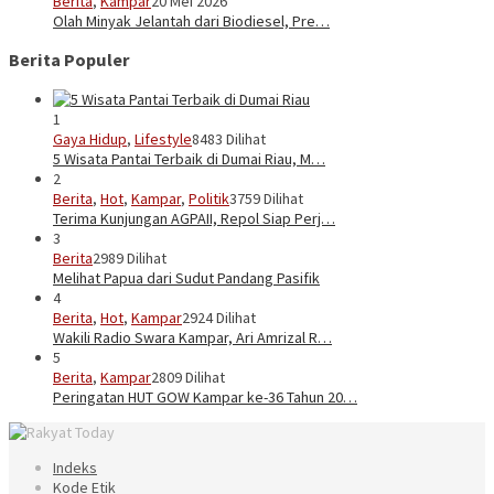
Berita
,
Kampar
20 Mei 2026
Olah Minyak Jelantah dari Biodiesel, Pre…
Berita Populer
1
Gaya Hidup
,
Lifestyle
8483 Dilihat
5 Wisata Pantai Terbaik di Dumai Riau, M…
2
Berita
,
Hot
,
Kampar
,
Politik
3759 Dilihat
Terima Kunjungan AGPAII, Repol Siap Perj…
3
Berita
2989 Dilihat
Melihat Papua dari Sudut Pandang Pasifik
4
Berita
,
Hot
,
Kampar
2924 Dilihat
Wakili Radio Swara Kampar, Ari Amrizal R…
5
Berita
,
Kampar
2809 Dilihat
Peringatan HUT GOW Kampar ke-36 Tahun 20…
Indeks
Kode Etik