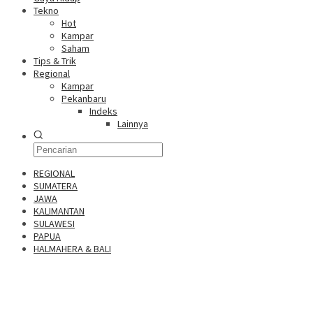
Tekno
Hot
Kampar
Saham
Tips & Trik
Regional
Kampar
Pekanbaru
Indeks
Lainnya
REGIONAL
SUMATERA
JAWA
KALIMANTAN
SULAWESI
PAPUA
HALMAHERA & BALI