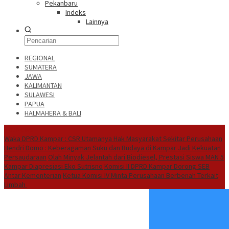
Pekanbaru
Indeks
Lainnya
REGIONAL
SUMATERA
JAWA
KALIMANTAN
SULAWESI
PAPUA
HALMAHERA & BALI
Hot News
Waka DPRD Kampar : CSR Utamanya Hak Masyarakat Sekitar Perusahaan
Hendri Domo : Keberagaman Suku dan Budaya di Kampar Jadi Kekuatan
Persaudaraan
Olah Minyak Jelantah dari Biodiesel, Prestasi Siswa MAN 5
Kampar Diapresiasi Eko Sutrisno
Komisi II DPRD Kampar Dorong SEB
Antar Kementerian
Ketua Komisi IV Minta Perusahaan Berbenah Terkait
Limbah