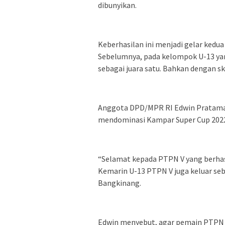
dibunyikan.
Keberhasilan ini menjadi gelar kedu
Sebelumnya, pada kelompok U-13 yan
sebagai juara satu. Bahkan dengan sk
Anggota DPD/MPR RI Edwin Pratama 
mendominasi Kampar Super Cup 2022 
“Selamat kepada PTPN V yang berhasil
Kemarin U-13 PTPN V juga keluar seba
Bangkinang.
Edwin menyebut, agar pemain PTPN V 