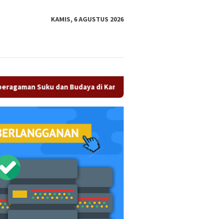
tutup
KAMIS, 6 AGUSTUS 2026
u dan Budaya di Kampar Jadi Kekuatan Persaudaraan
Ola