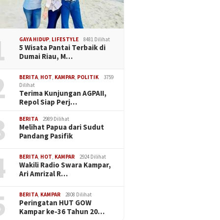
1
GAYA HIDUP
,
LIFESTYLE
8481 Dilihat
5 Wisata Pantai Terbaik di
Dumai Riau, M…
2
BERITA
,
HOT
,
KAMPAR
,
POLITIK
3759
Dilihat
Terima Kunjungan AGPAII,
Repol Siap Perj…
3
BERITA
2989 Dilihat
Melihat Papua dari Sudut
Pandang Pasifik
4
BERITA
,
HOT
,
KAMPAR
2924 Dilihat
Wakili Radio Swara Kampar,
Ari Amrizal R…
5
BERITA
,
KAMPAR
2808 Dilihat
Peringatan HUT GOW
Kampar ke-36 Tahun 20…