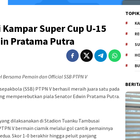
TOPIK
KA
i Kampar Super Cup U-15
RE
win Pratama Putra
SU
H
B
H Bersama Pemain dan Official SSB PTPN V
BERIT
sepakbola (SSB) PTPN V berhasil meraih juara satu pada
ng memperebutkan piala Senator Edwin Pratama Putra.
yang dilaksanakan di Stadion Tuanku Tambusai
 PTPN V bermain ciamik melalui gol cantik pemainnya
dua. Skor 1-0 berakhir hingga peluit panjang