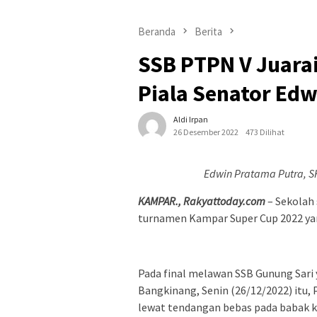
Beranda
Berita
SSB PTPN V Juara
Piala Senator Ed
Aldi Irpan
26 Desember 2022
473 Dilihat
Edwin Pratama Putra, S
KAMPAR., Rakyattoday.com
– Sekolah 
turnamen Kampar Super Cup 2022 ya
Pada final melawan SSB Gunung Sari 
Bangkinang, Senin (26/12/2022) itu,
lewat tendangan bebas pada babak ke