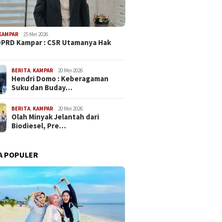
KAMPAR
25 Mei 2026
PRD Kampar : CSR Utamanya Hak
…
BERITA
,
KAMPAR
20 Mei 2026
Hendri Domo : Keberagaman
Suku dan Buday…
BERITA
,
KAMPAR
20 Mei 2026
Olah Minyak Jelantah dari
Biodiesel, Pre…
A POPULER