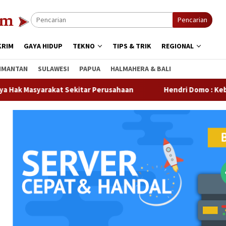
Pencarian
KRIM
GAYA HIDUP
TEKNO
TIPS & TRIK
REGIONAL
IMANTAN
SULAWESI
PAPUA
HALMAHERA & BALI
kat Sekitar Perusahaan
Hendri Domo : Keberagaman Suk