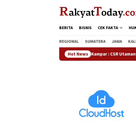
Loncat
tutup
ke
konten
BERITA
BISNIS
CEK FAKTA
HU
REGIONAL
SUMATERA
JAWA
KAL
Waka DPRD Kampar : CSR Utamanya Hak Masyara
Hot News