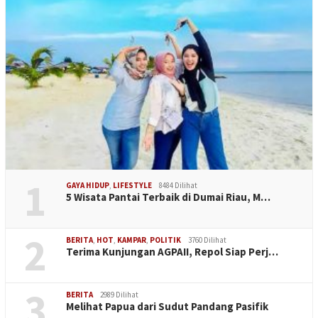
1
GAYA HIDUP
,
LIFESTYLE
8484 Dilihat
5 Wisata Pantai Terbaik di Dumai Riau, M…
2
BERITA
,
HOT
,
KAMPAR
,
POLITIK
3760 Dilihat
Terima Kunjungan AGPAII, Repol Siap Perj…
3
BERITA
2989 Dilihat
Melihat Papua dari Sudut Pandang Pasifik