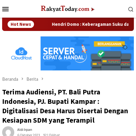
Loncat
Menu
ke
Mobile
konten
sahaan
Hot News
Hendri Domo : Keberagaman Suku dan Budaya di 
Beranda
Berita
Terima Audiensi, PT. Bali Putra
Indonesia, PJ. Bupati Kampar :
Digitalisasi Desa Harus Disertai Dengan
Kesiapan SDM yang Terampil
Aldi Irpan
6 Oktober 2023
921 Dilihat