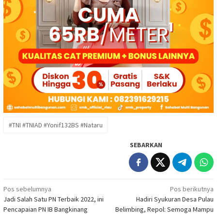
#TNI #TNIAD #Yonif132BS #Nataru
SEBARKAN
Navigasi
Pos sebelumnya
Pos berikutnya
Jadi Salah Satu PN Terbaik 2022, ini
Hadiri Syukuran Desa Pulau
pos
Pencapaian PN IB Bangkinang
Belimbing, Repol: Semoga Mampu