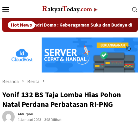
Loncat
Menu
ke
Mobile
konten
Hendri Domo : Keberagaman Suku dan Budaya di Kampar Jadi 
Hot News
Beranda
Berita
Yonif 132 BS Taja Lomba Hias Pohon
Natal Perdana Perbatasan RI-PNG
Aldi Irpan
1 Januari 2023
398 Dilihat