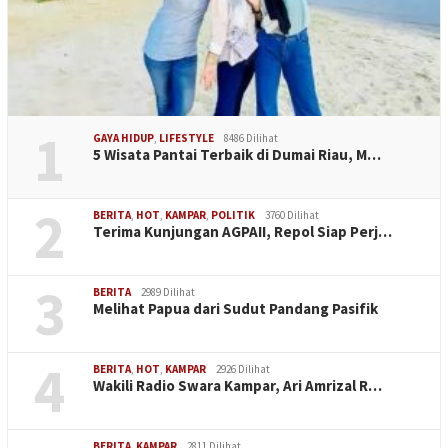
1
GAYA HIDUP
,
LIFESTYLE
8486 Dilihat
5 Wisata Pantai Terbaik di Dumai Riau, M…
2
BERITA
,
HOT
,
KAMPAR
,
POLITIK
3760 Dilihat
Terima Kunjungan AGPAII, Repol Siap Perj…
3
BERITA
2989 Dilihat
Melihat Papua dari Sudut Pandang Pasifik
4
BERITA
,
HOT
,
KAMPAR
2926 Dilihat
Wakili Radio Swara Kampar, Ari Amrizal R…
BERITA
,
KAMPAR
2811 Dilihat