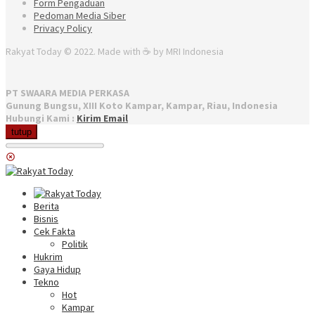
Form Pengaduan
Pedoman Media Siber
Privacy Policy
Rakyat Today © 2022. Made with ☕ by MRI Indonesia
PT SWAARA MEDIA PERKASA
Gunung Bungsu, XIII Koto Kampar, Kampar, Riau, Indonesia
Hubungi Kami :
Kirim Email
tutup
Berita
Bisnis
Cek Fakta
Politik
Hukrim
Gaya Hidup
Tekno
Hot
Kampar