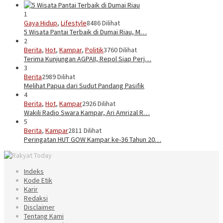
1
Gaya Hidup
,
Lifestyle
8486 Dilihat
5 Wisata Pantai Terbaik di Dumai Riau, M…
2
Berita
,
Hot
,
Kampar
,
Politik
3760 Dilihat
Terima Kunjungan AGPAII, Repol Siap Perj…
3
Berita
2989 Dilihat
Melihat Papua dari Sudut Pandang Pasifik
4
Berita
,
Hot
,
Kampar
2926 Dilihat
Wakili Radio Swara Kampar, Ari Amrizal R…
5
Berita
,
Kampar
2811 Dilihat
Peringatan HUT GOW Kampar ke-36 Tahun 20…
Indeks
Kode Etik
Karir
Redaksi
Disclaimer
Tentang Kami