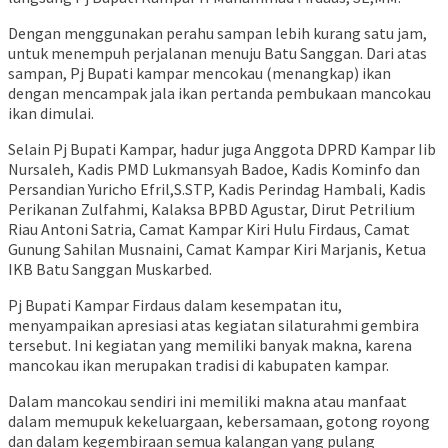
Dengan menggunakan perahu sampan lebih kurang satu jam,
untuk menempuh perjalanan menuju Batu Sanggan. Dari atas
sampan, Pj Bupati kampar mencokau (menangkap) ikan
dengan mencampak jala ikan pertanda pembukaan mancokau
ikan dimulai.
Selain Pj Bupati Kampar, hadur juga Anggota DPRD Kampar Iib
Nursaleh, Kadis PMD Lukmansyah Badoe, Kadis Kominfo dan
Persandian Yuricho Efril,S.STP, Kadis Perindag Hambali, Kadis
Perikanan Zulfahmi, Kalaksa BPBD Agustar, Dirut Petrilium
Riau Antoni Satria, Camat Kampar Kiri Hulu Firdaus, Camat
Gunung Sahilan Musnaini, Camat Kampar Kiri Marjanis, Ketua
IKB Batu Sanggan Muskarbed.
Pj Bupati Kampar Firdaus dalam kesempatan itu,
menyampaikan apresiasi atas kegiatan silaturahmi gembira
tersebut. Ini kegiatan yang memiliki banyak makna, karena
mancokau ikan merupakan tradisi di kabupaten kampar.
Dalam mancokau sendiri ini memiliki makna atau manfaat
dalam memupuk kekeluargaan, kebersamaan, gotong royong
dan dalam kegembiraan semua kalangan yang pulang