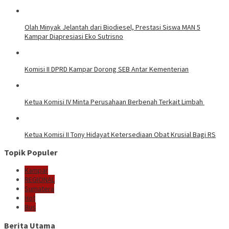
Olah Minyak Jelantah dari Biodiesel, Prestasi Siswa MAN 5
Kampar Diapresiasi Eko Sutrisno
Komisi II DPRD Kampar Dorong SEB Antar Kementerian
Ketua Komisi IV Minta Perusahaan Berbenah Terkait Limbah
Ketua Komisi II Tony Hidayat Ketersediaan Obat Krusial Bagi RS
Topik Populer
Kampar
REGIONAL
Sumatera
Hot
Bus
Berita Utama