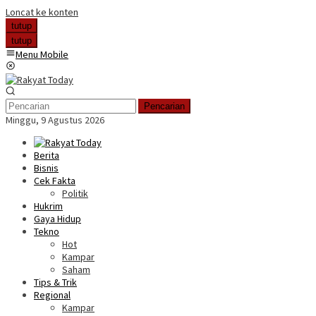
Loncat ke konten
tutup
tutup
Menu Mobile
Pencarian
Minggu, 9 Agustus 2026
Berita
Bisnis
Cek Fakta
Politik
Hukrim
Gaya Hidup
Tekno
Hot
Kampar
Saham
Tips & Trik
Regional
Kampar