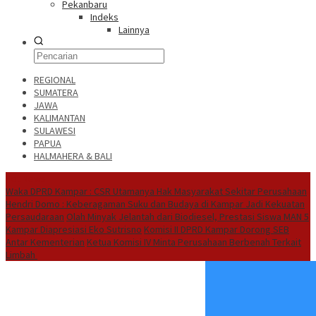
Pekanbaru
Indeks
Lainnya
REGIONAL
SUMATERA
JAWA
KALIMANTAN
SULAWESI
PAPUA
HALMAHERA & BALI
Hot News
Waka DPRD Kampar : CSR Utamanya Hak Masyarakat Sekitar Perusahaan
Hendri Domo : Keberagaman Suku dan Budaya di Kampar Jadi Kekuatan
Persaudaraan
Olah Minyak Jelantah dari Biodiesel, Prestasi Siswa MAN 5
Kampar Diapresiasi Eko Sutrisno
Komisi II DPRD Kampar Dorong SEB
Antar Kementerian
Ketua Komisi IV Minta Perusahaan Berbenah Terkait
Limbah