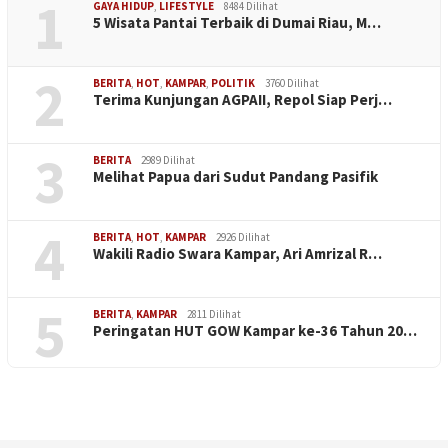
1
GAYA HIDUP
,
LIFESTYLE
8484 Dilihat
5 Wisata Pantai Terbaik di Dumai Riau, M…
2
BERITA
,
HOT
,
KAMPAR
,
POLITIK
3760 Dilihat
Terima Kunjungan AGPAII, Repol Siap Perj…
3
BERITA
2989 Dilihat
Melihat Papua dari Sudut Pandang Pasifik
4
BERITA
,
HOT
,
KAMPAR
2926 Dilihat
Wakili Radio Swara Kampar, Ari Amrizal R…
5
BERITA
,
KAMPAR
2811 Dilihat
Peringatan HUT GOW Kampar ke-36 Tahun 20…