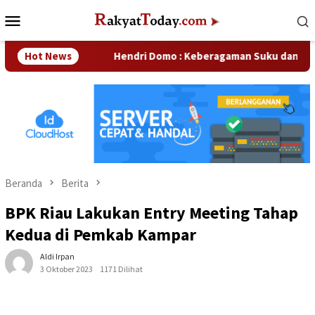
Loncat
Menu
ke
Mobile
konten
usahaan
Hot News
Hendri Domo : Keberagaman Suku dan Budaya di 
Beranda
Berita
BPK Riau Lakukan Entry Meeting Tahap
Kedua di Pemkab Kampar
Aldi Irpan
3 Oktober 2023
1171 Dilihat