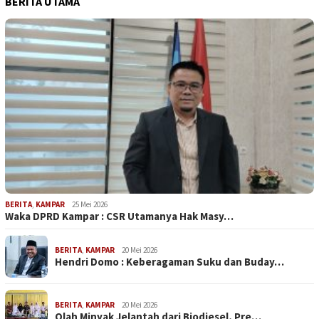
BERITA UTAMA
BERITA
,
KAMPAR
25 Mei 2026
Waka DPRD Kampar : CSR Utamanya Hak Masy…
BERITA
,
KAMPAR
20 Mei 2026
Hendri Domo : Keberagaman Suku dan Buday…
BERITA
,
KAMPAR
20 Mei 2026
Olah Minyak Jelantah dari Biodiesel, Pre…