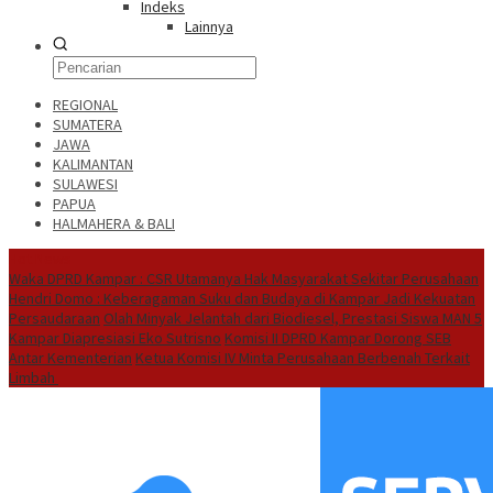
Indeks
Lainnya
REGIONAL
SUMATERA
JAWA
KALIMANTAN
SULAWESI
PAPUA
HALMAHERA & BALI
Hot News
Waka DPRD Kampar : CSR Utamanya Hak Masyarakat Sekitar Perusahaan
Hendri Domo : Keberagaman Suku dan Budaya di Kampar Jadi Kekuatan
Persaudaraan
Olah Minyak Jelantah dari Biodiesel, Prestasi Siswa MAN 5
Kampar Diapresiasi Eko Sutrisno
Komisi II DPRD Kampar Dorong SEB
Antar Kementerian
Ketua Komisi IV Minta Perusahaan Berbenah Terkait
Limbah