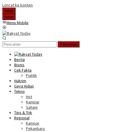
Loncat ke konten
tutup
tutup
Menu Mobile
Pencarian
Berita
Bisnis
Cek Fakta
Politik
Hukrim
Gaya Hidup
Tekno
Hot
Kampar
Saham
Tips & Trik
Regional
Kampar
Pekanbaru