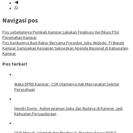
Navigasi pos
Pos sebelumnya
Pemkab Kampar Lakukan Finalisasi Verifikasi PSU
Perumahan Kampar
Pos berikutnya
Ikuti Rakor Bersama Presiden Joko Widodo, Pj Bupati
Kampar Sampaikan Kesiapan Sukseskan Agenda Nasional di Kabupaten
Kampar
Pos terkait
Waka DPRD Kampar : CSR Utamanya Hak Masyarakat Sekitar
Perusahaan
Hendri Domo : Keberagaman Suku dan Budaya di Kampar Jadi
Kekuatan Persaudaraan
Olah Minyak Jelantah dari Biodiesel, Prestasi Siswa MAN 5