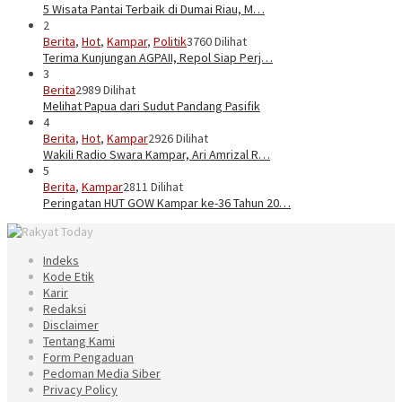
5 Wisata Pantai Terbaik di Dumai Riau, M…
2
Berita
,
Hot
,
Kampar
,
Politik
3760 Dilihat
Terima Kunjungan AGPAII, Repol Siap Perj…
3
Berita
2989 Dilihat
Melihat Papua dari Sudut Pandang Pasifik
4
Berita
,
Hot
,
Kampar
2926 Dilihat
Wakili Radio Swara Kampar, Ari Amrizal R…
5
Berita
,
Kampar
2811 Dilihat
Peringatan HUT GOW Kampar ke-36 Tahun 20…
Indeks
Kode Etik
Karir
Redaksi
Disclaimer
Tentang Kami
Form Pengaduan
Pedoman Media Siber
Privacy Policy