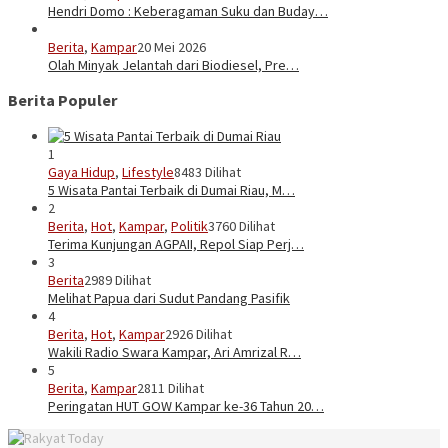
Hendri Domo : Keberagaman Suku dan Buday…
Berita
,
Kampar
20 Mei 2026
Olah Minyak Jelantah dari Biodiesel, Pre…
Berita Populer
1
Gaya Hidup
,
Lifestyle
8483 Dilihat
5 Wisata Pantai Terbaik di Dumai Riau, M…
2
Berita
,
Hot
,
Kampar
,
Politik
3760 Dilihat
Terima Kunjungan AGPAII, Repol Siap Perj…
3
Berita
2989 Dilihat
Melihat Papua dari Sudut Pandang Pasifik
4
Berita
,
Hot
,
Kampar
2926 Dilihat
Wakili Radio Swara Kampar, Ari Amrizal R…
5
Berita
,
Kampar
2811 Dilihat
Peringatan HUT GOW Kampar ke-36 Tahun 20…