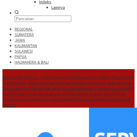
Indeks
Lainnya
REGIONAL
SUMATERA
JAWA
KALIMANTAN
SULAWESI
PAPUA
HALMAHERA & BALI
Hot News
Waka DPRD Kampar : CSR Utamanya Hak Masyarakat Sekitar Perusahaan
Hendri Domo : Keberagaman Suku dan Budaya di Kampar Jadi Kekuatan
Persaudaraan
Olah Minyak Jelantah dari Biodiesel, Prestasi Siswa MAN 5
Kampar Diapresiasi Eko Sutrisno
Komisi II DPRD Kampar Dorong SEB
Antar Kementerian
Ketua Komisi IV Minta Perusahaan Berbenah Terkait
Limbah