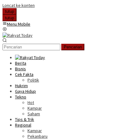
Loncat ke konten
tutup
tutup
Menu Mobile
Pencarian
Berita
Bisnis
Cek Fakta
Politik
Hukrim
Gaya Hidup
Tekno
Hot
Kampar
Saham
Tips & Trik
Regional
Kampar
Pekanbaru