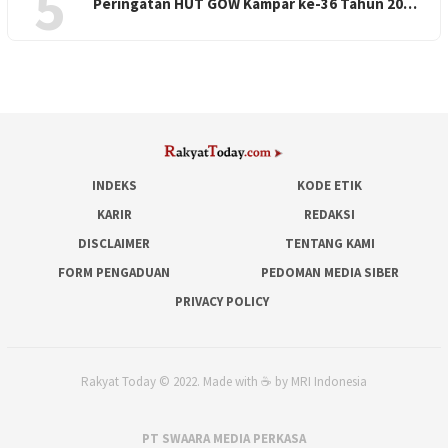
5
Peringatan HUT GOW Kampar ke-36 Tahun 20…
INDEKS
KODE ETIK
KARIR
REDAKSI
DISCLAIMER
TENTANG KAMI
FORM PENGADUAN
PEDOMAN MEDIA SIBER
PRIVACY POLICY
Rakyat Today © 2022. Made with ☕ by MRI Indonesia
PT SWAARA MEDIA PERKASA