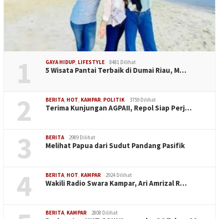
1
GAYA HIDUP
,
LIFESTYLE
8481 Dilihat
5 Wisata Pantai Terbaik di Dumai Riau, M…
2
BERITA
,
HOT
,
KAMPAR
,
POLITIK
3759 Dilihat
Terima Kunjungan AGPAII, Repol Siap Perj…
3
BERITA
2989 Dilihat
Melihat Papua dari Sudut Pandang Pasifik
4
BERITA
,
HOT
,
KAMPAR
2924 Dilihat
Wakili Radio Swara Kampar, Ari Amrizal R…
BERITA
,
KAMPAR
2808 Dilihat