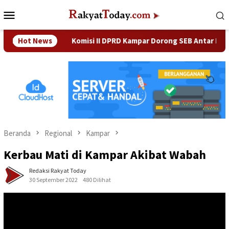
Loncat
Menu
ke
Mobile
konten
sno
Hot News
Komisi II DPRD Kampar Dorong SEB Antar Kementeria
Beranda
Regional
Kampar
Kerbau Mati di Kampar Akibat Wabah
Redaksi Rakyat Today
30 September 2022
480 Dilihat