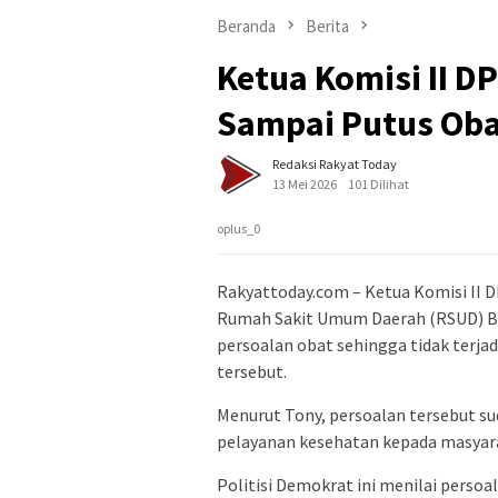
Beranda
Berita
Ketua Komisi II D
Sampai Putus Ob
Redaksi Rakyat Today
13 Mei 2026
101 Dilihat
oplus_0
Rakyattoday.com – Ketua Komisi II
Rumah Sakit Umum Daerah (RSUD) Ban
persoalan obat sehingga tidak terja
tersebut.
Menurut Tony, persoalan tersebut 
pelayanan kesehatan kepada masyarak
Politisi Demokrat ini menilai perso