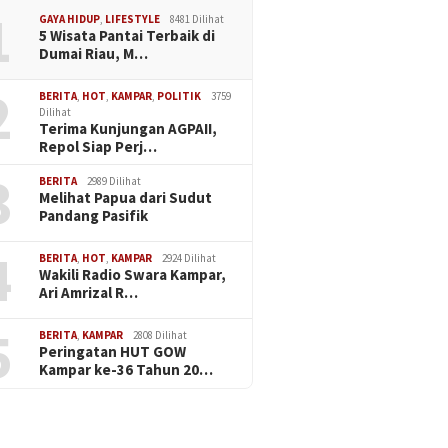
1
GAYA HIDUP
,
LIFESTYLE
8481 Dilihat
5 Wisata Pantai Terbaik di
Dumai Riau, M…
2
BERITA
,
HOT
,
KAMPAR
,
POLITIK
3759
Dilihat
Terima Kunjungan AGPAII,
Repol Siap Perj…
3
BERITA
2989 Dilihat
Melihat Papua dari Sudut
Pandang Pasifik
4
BERITA
,
HOT
,
KAMPAR
2924 Dilihat
Wakili Radio Swara Kampar,
Ari Amrizal R…
5
BERITA
,
KAMPAR
2808 Dilihat
Peringatan HUT GOW
Kampar ke-36 Tahun 20…