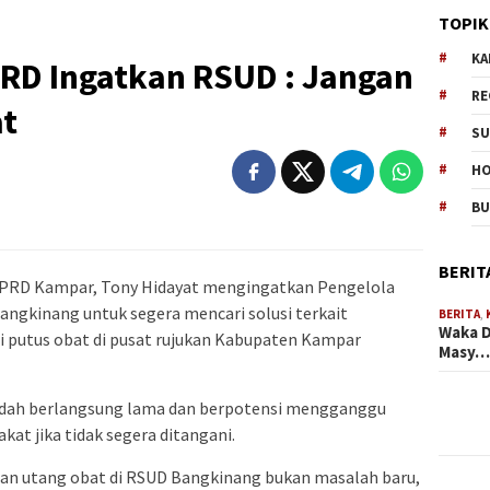
TOPIK
KA
PRD Ingatkan RSUD : Jangan
RE
at
SU
H
B
BERIT
 DPRD Kampar, Tony Hidayat mengingatkan Pengelola
gkinang untuk segera mencari solusi terkait
BERITA
,
Waka D
di putus obat di pusat rujukan Kabupaten Kampar
Masy
sudah berlangsung lama dan berpotensi mengganggu
at jika tidak segera ditangani.
alan utang obat di RSUD Bangkinang bukan masalah baru,