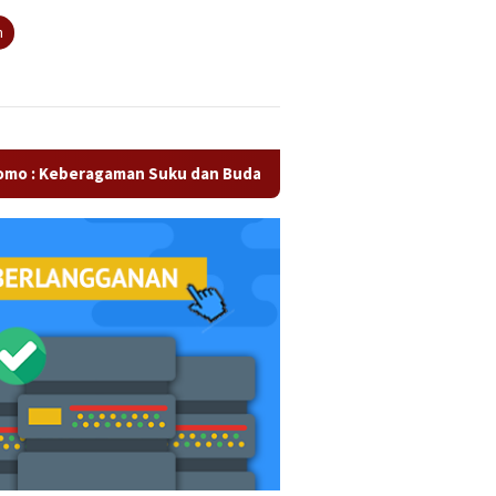
tutup
n
ragaman Suku dan Budaya di Kampar Jadi Kekuatan Persaudaraa