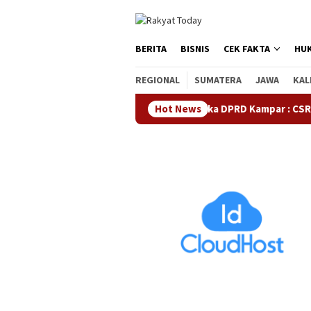
Loncat
tutup
ke
konten
BERITA
BISNIS
CEK FAKTA
HU
REGIONAL
SUMATERA
JAWA
KAL
Waka DPRD Kampar : CSR Utamanya
Hot News