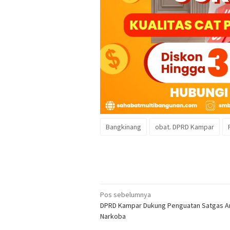
Bangkinang
obat. DPRD Kampar
Navigasi
Pos sebelumnya
DPRD Kampar Dukung Penguatan Satgas An
pos
Narkoba