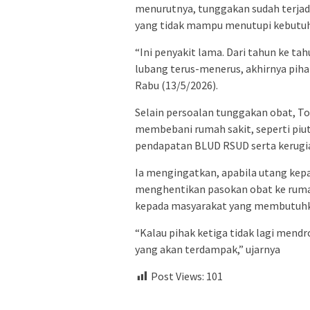
menurutnya, tunggakan sudah terjadi
yang tidak mampu menutupi kebutuh
“Ini penyakit lama. Dari tahun ke ta
lubang terus-menerus, akhirnya pihak
Rabu (13/5/2026).
Selain persoalan tunggakan obat, T
membebani rumah sakit, seperti piut
pendapatan BLUD RSUD serta kerugian 
Ia mengingatkan, apabila utang kepa
menghentikan pasokan obat ke rumah 
kepada masyarakat yang membutuhk
“Kalau pihak ketiga tidak lagi mend
yang akan terdampak,” ujarnya
Post Views:
101