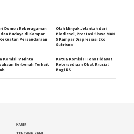
ri Domo : Keberagaman
Olah Minyak Jelantah dari
 dan Budaya di Kampar
Biodiesel, Prestasi Siswa MAN
 Kekuatan Persaudaraan
5 Kampar Diapresiasi Eko
Sutrisno
a Komisi IV Minta
Ketua Komisi II Tony Hidayat
sahaan Berbenah Terkait
Ketersediaan Obat Krusial
bah
Bagi RS
KARIR
TENTANG KAMI