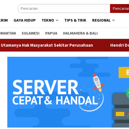
Pencaria
KRIM
GAYA HIDUP
TEKNO
TIPS & TRIK
REGIONAL
IMANTAN
SULAWESI
PAPUA
HALMAHERA & BALI
 Hak Masyarakat Sekitar Perusahaan
Hendri Domo : Kebe