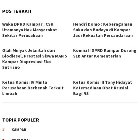
POS TERKAIT
Waka DPRD Kampar : CSR
Hendri Domo : Keberagaman
Utamanya Hak Masyarakat
Suku dan Budaya di Kampar
Sekitar Perusahaan
Jadi Kekuatan Persaudaraan
Olah Minyak Jelantah dari
Komisi II DPRD Kampar Dorong
Biodiesel, Prestasi Siswa MAN 5
SEB Antar Kementerian
Kampar Diapresiasi Eko
Sutrisno
Ketua Komisi IV Minta
Ketua Komisi II Tony Hidayat
Perusahaan Berbenah Terkait
Ketersediaan Obat Krusial
Limbah
Bagi RS
TOPIK POPULER
KAMPAR