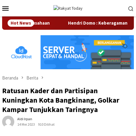
Loncat
Menu
ke
Mobile
konten
Sekitar Perusahaan
Hot News
Hendri Domo : Keberagaman Suku dan
Beranda
Berita
Ratusan Kader dan Partisipan
Kuningkan Kota Bangkinang, Golkar
Kampar Tunjukkan Taringnya
Aldi Irpan
14 Mei 2023
910 Dilihat