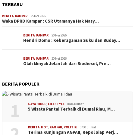
TERBARU
BERITA
,
KAMPAR
25 Mei 2026
Waka DPRD Kampar : CSR Utamanya Hak Masy…
BERITA
,
KAMPAR
20 Mei 2026
Hendri Domo : Keberagaman Suku dan Buday…
BERITA
,
KAMPAR
20 Mei 2026
Olah Minyak Jelantah dari Biodiesel, Pre…
BERITA POPULER
1
GAYA HIDUP
,
LIFESTYLE
8484 Dilihat
5 Wisata Pantai Terbaik di Dumai Riau, M…
2
BERITA
,
HOT
,
KAMPAR
,
POLITIK
3760 Dilihat
Terima Kunjungan AGPAII, Repol Siap Perj…