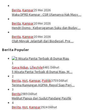
Berita
,
Kampar
25 Mei 2026
Waka DPRD Kampar : CSR Utamanya Hak Masy…
Berita
,
Kampar
20 Mei 2026
Hendri Domo : Keberagaman Suku dan Buday…
Berita
,
Kampar
20 Mei 2026
Olah Minyak Jelantah dari Biodiesel, Pre…
Berita Populer
1
Gaya Hidup
,
Lifestyle
8481 Dilihat
5 Wisata Pantai Terbaik di Dumai Riau, M…
2
Berita
,
Hot
,
Kampar
,
Politik
3759 Dilihat
Terima Kunjungan AGPAII, Repol Siap Perj…
3
Berita
2989 Dilihat
Melihat Papua dari Sudut Pandang Pasifik
4
Berita
,
Hot
,
Kampar
2924 Dilihat