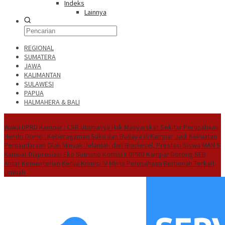
Indeks
Lainnya
REGIONAL
SUMATERA
JAWA
KALIMANTAN
SULAWESI
PAPUA
HALMAHERA & BALI
Hot News
Waka DPRD Kampar : CSR Utamanya Hak Masyarakat Sekitar Perusahaan
Hendri Domo : Keberagaman Suku dan Budaya di Kampar Jadi Kekuatan
Persaudaraan
Olah Minyak Jelantah dari Biodiesel, Prestasi Siswa MAN 5
Kampar Diapresiasi Eko Sutrisno
Komisi II DPRD Kampar Dorong SEB
Antar Kementerian
Ketua Komisi IV Minta Perusahaan Berbenah Terkait
Limbah