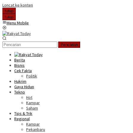
Loncat ke konten
tutup
tutup
Menu Mobile
Pencarian
Berita
Bisnis
Cek Fakta
Politik
Hukrim
Gaya Hidup
Tekno
Hot
Kampar
Saham
Tips & Trik
Regional
Kampar
Pekanbaru