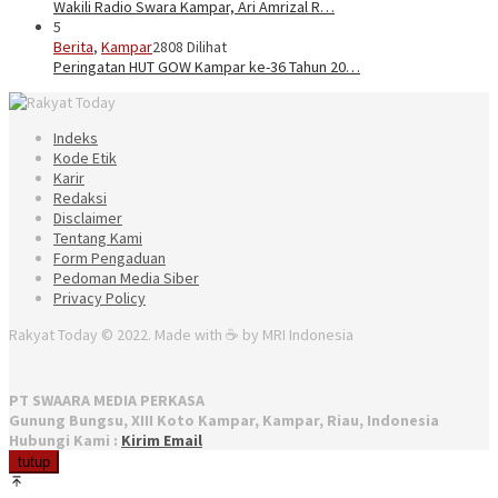
Wakili Radio Swara Kampar, Ari Amrizal R…
5
Berita
,
Kampar
2808 Dilihat
Peringatan HUT GOW Kampar ke-36 Tahun 20…
Indeks
Kode Etik
Karir
Redaksi
Disclaimer
Tentang Kami
Form Pengaduan
Pedoman Media Siber
Privacy Policy
Rakyat Today © 2022. Made with ☕ by MRI Indonesia
PT SWAARA MEDIA PERKASA
Gunung Bungsu, XIII Koto Kampar, Kampar, Riau, Indonesia
Hubungi Kami :
Kirim Email
tutup