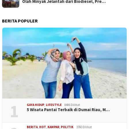
Olah Minyak Jelantah dari Biodiesel, Pre…
BERITA POPULER
1
GAYA HIDUP
,
LIFESTYLE
8486 Dilihat
5 Wisata Pantai Terbaik di Dumai Riau, M…
BERITA
,
HOT
,
KAMPAR
,
POLITIK
3760 Dilihat