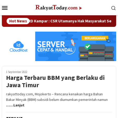
Loncat
Menu
ke
Mobile
konten
Waka DPRD Kampar : CSR Utamanya Hak Masyarakat Sekitar Per
Hot News
1 September 2022
Harga Terbaru BBM yang Berlaku di
Jawa Timur
rakyattoday.com, Mojokerto – Rencana kenaikan harga Bahan
Bakar Minyak (BBM) subsidi belum diumumkan pemerintah namun
……Lanjut