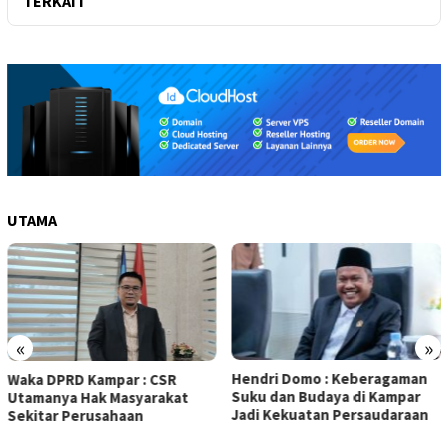
TERKAIT
UTAMA
«
»
Hendri Domo : Keberagaman
Olah Minyak Jelantah dari
Suku dan Budaya di Kampar
Biodiesel, Prestasi Siswa MAN
Jadi Kekuatan Persaudaraan
5 Kampar Diapresiasi Eko
Sutrisno