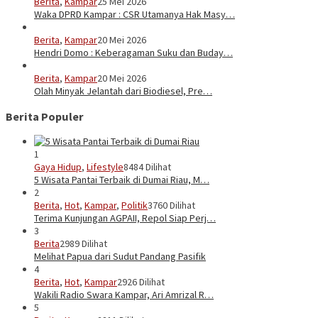
Berita
,
Kampar
25 Mei 2026
Waka DPRD Kampar : CSR Utamanya Hak Masy…
Berita
,
Kampar
20 Mei 2026
Hendri Domo : Keberagaman Suku dan Buday…
Berita
,
Kampar
20 Mei 2026
Olah Minyak Jelantah dari Biodiesel, Pre…
Berita Populer
1
Gaya Hidup
,
Lifestyle
8484 Dilihat
5 Wisata Pantai Terbaik di Dumai Riau, M…
2
Berita
,
Hot
,
Kampar
,
Politik
3760 Dilihat
Terima Kunjungan AGPAII, Repol Siap Perj…
3
Berita
2989 Dilihat
Melihat Papua dari Sudut Pandang Pasifik
4
Berita
,
Hot
,
Kampar
2926 Dilihat
Wakili Radio Swara Kampar, Ari Amrizal R…
5