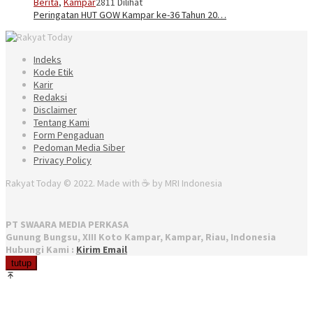
Berita
,
Kampar
2811 Dilihat
Peringatan HUT GOW Kampar ke-36 Tahun 20…
Indeks
Kode Etik
Karir
Redaksi
Disclaimer
Tentang Kami
Form Pengaduan
Pedoman Media Siber
Privacy Policy
Rakyat Today © 2022. Made with ☕ by MRI Indonesia
PT SWAARA MEDIA PERKASA
Gunung Bungsu, XIII Koto Kampar, Kampar, Riau, Indonesia
Hubungi Kami :
Kirim Email
tutup