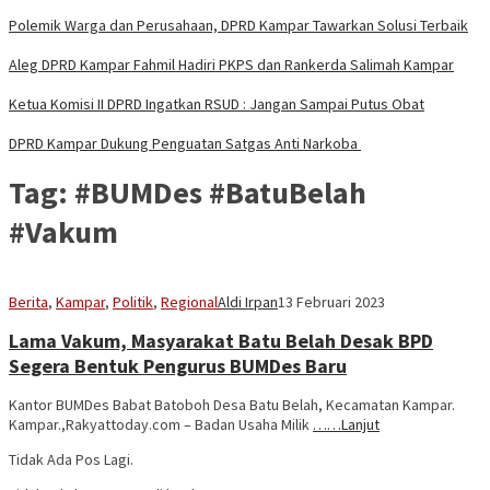
Polemik Warga dan Perusahaan, DPRD Kampar Tawarkan Solusi Terbaik
Aleg DPRD Kampar Fahmil Hadiri PKPS dan Rankerda Salimah Kampar
Ketua Komisi II DPRD Ingatkan RSUD : Jangan Sampai Putus Obat
DPRD Kampar Dukung Penguatan Satgas Anti Narkoba
Tag:
#BUMDes #BatuBelah
#Vakum
Berita
,
Kampar
,
Politik
,
Regional
Aldi Irpan
13 Februari 2023
Lama Vakum, Masyarakat Batu Belah Desak BPD
Segera Bentuk Pengurus BUMDes Baru
Kantor BUMDes Babat Batoboh Desa Batu Belah, Kecamatan Kampar.
Kampar.,Rakyattoday.com – Badan Usaha Milik
……Lanjut
Tidak Ada Pos Lagi.