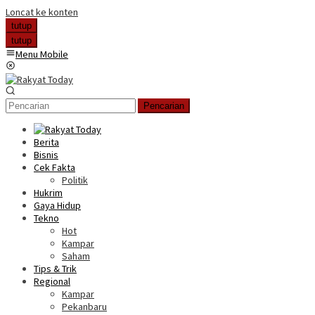
Loncat ke konten
tutup
tutup
Menu Mobile
Pencarian
Berita
Bisnis
Cek Fakta
Politik
Hukrim
Gaya Hidup
Tekno
Hot
Kampar
Saham
Tips & Trik
Regional
Kampar
Pekanbaru