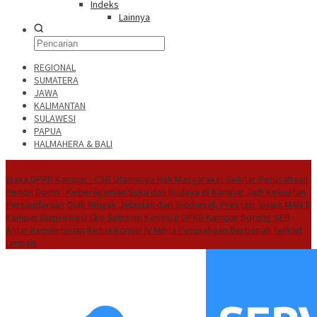
Indeks
Lainnya
REGIONAL
SUMATERA
JAWA
KALIMANTAN
SULAWESI
PAPUA
HALMAHERA & BALI
Hot News
Waka DPRD Kampar : CSR Utamanya Hak Masyarakat Sekitar Perusahaan
Hendri Domo : Keberagaman Suku dan Budaya di Kampar Jadi Kekuatan
Persaudaraan
Olah Minyak Jelantah dari Biodiesel, Prestasi Siswa MAN 5
Kampar Diapresiasi Eko Sutrisno
Komisi II DPRD Kampar Dorong SEB
Antar Kementerian
Ketua Komisi IV Minta Perusahaan Berbenah Terkait
Limbah