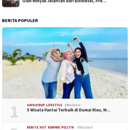
Olah Minyak Jelantah dari Biodiesel, Pre…
BERITA POPULER
1
GAYA HIDUP
,
LIFESTYLE
8484 Dilihat
5 Wisata Pantai Terbaik di Dumai Riau, M…
BERITA
,
HOT
,
KAMPAR
,
POLITIK
3760 Dilihat