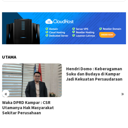
UTAMA
Hendri Domo : Keberagaman
Suku dan Budaya di Kampar
Jadi Kekuatan Persaudaraan
«
»
Olah Minyak Jelantah dari
Biodiesel, Prestasi Siswa MAN
5 Kampar Diapresiasi Eko
Sutrisno