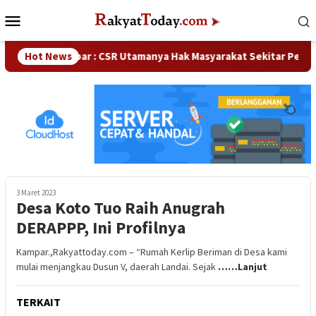
Loncat
Menu
ke
Mobile
konten
PRD Kampar : CSR Utamanya Hak Masyarakat Sekitar Perusahaan
Hot News
3 Maret 2023
Desa Koto Tuo Raih Anugrah
DERAPPP, Ini Profilnya
Kampar.,Rakyattoday.com – “Rumah Kerlip Beriman di Desa kami
mulai menjangkau Dusun V, daerah Landai. Sejak
……Lanjut
TERKAIT