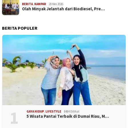
BERITA
,
KAMPAR
20 Mei 2026
Olah Minyak Jelantah dari Biodiesel, Pre…
BERITA POPULER
1
GAYA HIDUP
,
LIFESTYLE
8484 Dilihat
5 Wisata Pantai Terbaik di Dumai Riau, M…