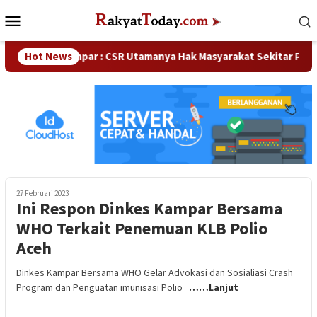
Loncat
Menu
ke
Mobile
konten
 DPRD Kampar : CSR Utamanya Hak Masyarakat Sekitar Perusaha
Hot News
27 Februari 2023
Ini Respon Dinkes Kampar Bersama
WHO Terkait Penemuan KLB Polio
Aceh
Dinkes Kampar Bersama WHO Gelar Advokasi dan Sosialiasi Crash
Program dan Penguatan imunisasi Polio
……Lanjut