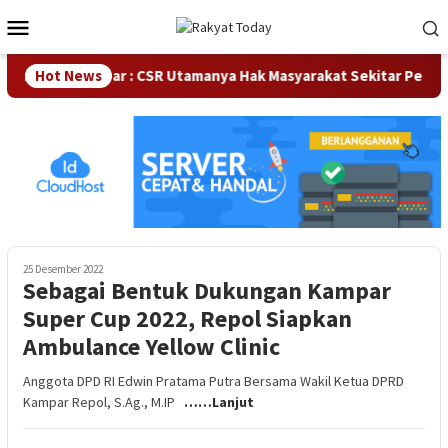
Loncat
Menu
ke
Mobile
konten
a DPRD Kampar : CSR Utamanya Hak Masyarakat Sekitar Perusah
Hot News
25 Desember 2022
Sebagai Bentuk Dukungan Kampar
Super Cup 2022, Repol Siapkan
Ambulance Yellow Clinic
Anggota DPD RI Edwin Pratama Putra Bersama Wakil Ketua DPRD
Kampar Repol, S.Ag., M.IP
……Lanjut