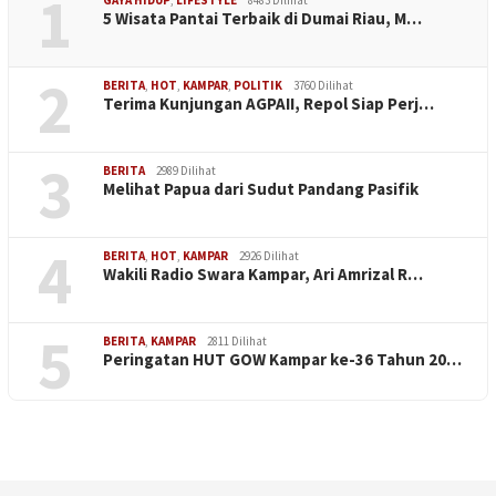
1
5 Wisata Pantai Terbaik di Dumai Riau, M…
2
BERITA
,
HOT
,
KAMPAR
,
POLITIK
3760 Dilihat
Terima Kunjungan AGPAII, Repol Siap Perj…
3
BERITA
2989 Dilihat
Melihat Papua dari Sudut Pandang Pasifik
4
BERITA
,
HOT
,
KAMPAR
2926 Dilihat
Wakili Radio Swara Kampar, Ari Amrizal R…
5
BERITA
,
KAMPAR
2811 Dilihat
Peringatan HUT GOW Kampar ke-36 Tahun 20…