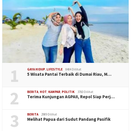
1
GAYA HIDUP
,
LIFESTYLE
8484 Dilihat
5 Wisata Pantai Terbaik di Dumai Riau, M…
2
BERITA
,
HOT
,
KAMPAR
,
POLITIK
3760 Dilihat
Terima Kunjungan AGPAII, Repol Siap Perj…
3
BERITA
2989 Dilihat
Melihat Papua dari Sudut Pandang Pasifik