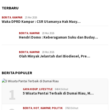
TERBARU
BERITA
,
KAMPAR
25 Mei 2026
Waka DPRD Kampar : CSR Utamanya Hak Masy…
BERITA
,
KAMPAR
20 Mei 2026
Hendri Domo : Keberagaman Suku dan Buday…
BERITA
,
KAMPAR
20 Mei 2026
Olah Minyak Jelantah dari Biodiesel, Pre…
BERITA POPULER
1
GAYA HIDUP
,
LIFESTYLE
8484 Dilihat
5 Wisata Pantai Terbaik di Dumai Riau, M…
BERITA
,
HOT
,
KAMPAR
,
POLITIK
3760 Dilihat