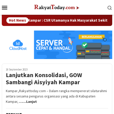
Loncat
Menu
ke
Mobile
konten
Waka DPRD Kampar : CSR Utamanya Hak Masyarakat Sekitar Pe
Hot News
18 September 2023
Lanjutkan Konsolidasi, GOW
Sambangi Aisyiyah Kampar
Kampar.,Rakyattoday.com – Dalam rangka mempererat silaturahmi
antara sesama pengurus organisasi yang ada di Kabupaten
Kampar,
……Lanjut