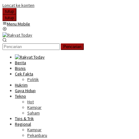
Loncat ke konten
tutup
tutup
Menu Mobile
Pencarian
Berita
Bisnis
Cek Fakta
Politik
Hukrim
Gaya Hidup
Tekno
Hot
Kampar
Saham
Tips & Trik
Regional
Kampar
Pekanbaru