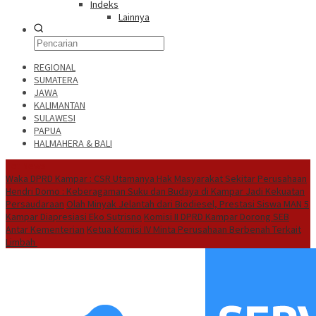
Indeks
Lainnya
REGIONAL
SUMATERA
JAWA
KALIMANTAN
SULAWESI
PAPUA
HALMAHERA & BALI
Hot News
Waka DPRD Kampar : CSR Utamanya Hak Masyarakat Sekitar Perusahaan
Hendri Domo : Keberagaman Suku dan Budaya di Kampar Jadi Kekuatan
Persaudaraan
Olah Minyak Jelantah dari Biodiesel, Prestasi Siswa MAN 5
Kampar Diapresiasi Eko Sutrisno
Komisi II DPRD Kampar Dorong SEB
Antar Kementerian
Ketua Komisi IV Minta Perusahaan Berbenah Terkait
Limbah