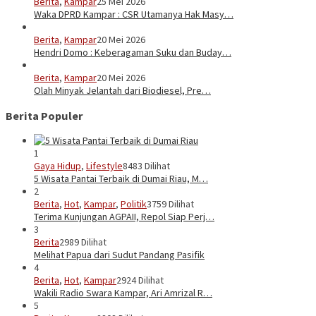
Berita
,
Kampar
25 Mei 2026
Waka DPRD Kampar : CSR Utamanya Hak Masy…
Berita
,
Kampar
20 Mei 2026
Hendri Domo : Keberagaman Suku dan Buday…
Berita
,
Kampar
20 Mei 2026
Olah Minyak Jelantah dari Biodiesel, Pre…
Berita Populer
1
Gaya Hidup
,
Lifestyle
8483 Dilihat
5 Wisata Pantai Terbaik di Dumai Riau, M…
2
Berita
,
Hot
,
Kampar
,
Politik
3759 Dilihat
Terima Kunjungan AGPAII, Repol Siap Perj…
3
Berita
2989 Dilihat
Melihat Papua dari Sudut Pandang Pasifik
4
Berita
,
Hot
,
Kampar
2924 Dilihat
Wakili Radio Swara Kampar, Ari Amrizal R…
5