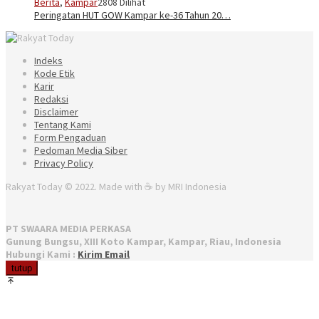
Berita
,
Kampar
2808 Dilihat
Peringatan HUT GOW Kampar ke-36 Tahun 20…
Indeks
Kode Etik
Karir
Redaksi
Disclaimer
Tentang Kami
Form Pengaduan
Pedoman Media Siber
Privacy Policy
Rakyat Today © 2022. Made with ☕ by MRI Indonesia
PT SWAARA MEDIA PERKASA
Gunung Bungsu, XIII Koto Kampar, Kampar, Riau, Indonesia
Hubungi Kami :
Kirim Email
tutup