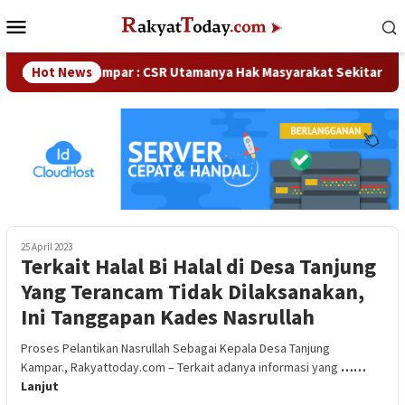
Loncat
Menu
ke
Mobile
konten
Waka DPRD Kampar : CSR Utamanya Hak Masyarakat Sekitar Peru
Hot News
25 April 2023
Terkait Halal Bi Halal di Desa Tanjung
Yang Terancam Tidak Dilaksanakan,
Ini Tanggapan Kades Nasrullah
Proses Pelantikan Nasrullah Sebagai Kepala Desa Tanjung
Kampar., Rakyattoday.com – Terkait adanya informasi yang
……
Lanjut