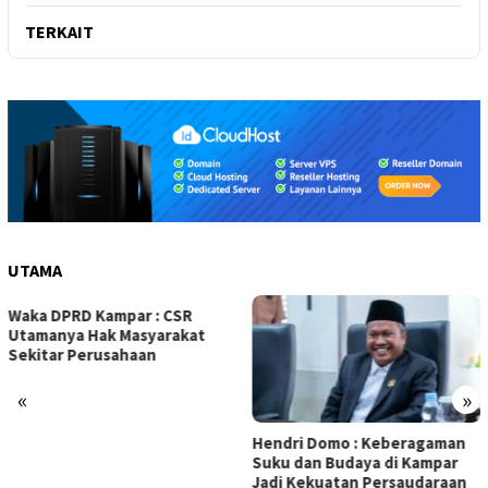
TERKAIT
UTAMA
DPRD Kampar : CSR
Olah 
nya Hak Masyarakat
Biodi
ar Perusahaan
5 Kam
Sutri
«
»
Hendri Domo : Keberagaman
Suku dan Budaya di Kampar
Jadi Kekuatan Persaudaraan