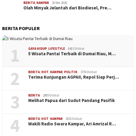
BERITA
,
KAMPAR
20 Mei 2026
Olah Minyak Jelantah dari Biodiesel, Pre…
BERITA POPULER
1
GAYA HIDUP
,
LIFESTYLE
8483 Dilihat
5 Wisata Pantai Terbaik di Dumai Riau, M…
2
BERITA
,
HOT
,
KAMPAR
,
POLITIK
3759 Dilihat
Terima Kunjungan AGPAII, Repol Siap Perj…
3
BERITA
2989 Dilihat
Melihat Papua dari Sudut Pandang Pasifik
4
BERITA
,
HOT
,
KAMPAR
2925 Dilihat
Wakili Radio Swara Kampar, Ari Amrizal R…