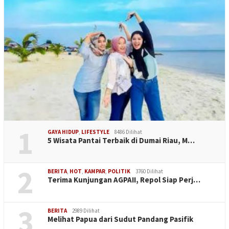
1
GAYA HIDUP
,
LIFESTYLE
8486 Dilihat
5 Wisata Pantai Terbaik di Dumai Riau, M…
2
BERITA
,
HOT
,
KAMPAR
,
POLITIK
3760 Dilihat
Terima Kunjungan AGPAII, Repol Siap Perj…
3
BERITA
2989 Dilihat
Melihat Papua dari Sudut Pandang Pasifik