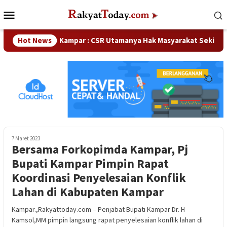
Loncat
Menu
ke
Mobile
konten
Waka DPRD Kampar : CSR Utamanya Hak Masyarakat Sekitar Peru
Hot News
7 Maret 2023
Bersama Forkopimda Kampar, Pj
Bupati Kampar Pimpin Rapat
Koordinasi Penyelesaian Konflik
Lahan di Kabupaten Kampar
Kampar.,Rakyattoday.com – Penjabat Bupati Kampar Dr. H
Kamsol,MM pimpin langsung rapat penyelesaian konflik lahan di