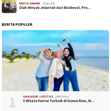
BERITA
,
KAMPAR
20 Mei 2026
Olah Minyak Jelantah dari Biodiesel, Pre…
BERITA POPULER
1
GAYA HIDUP
,
LIFESTYLE
8484 Dilihat
5 Wisata Pantai Terbaik di Dumai Riau, M…