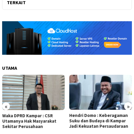
TERKAIT
UTAMA
«
»
Hendri Domo : Keberagaman
Olah Minyak Jelantah dari
Suku dan Budaya di Kampar
Biodiesel, Prestasi Siswa MAN
Jadi Kekuatan Persaudaraan
5 Kampar Diapresiasi Eko
Sutrisno