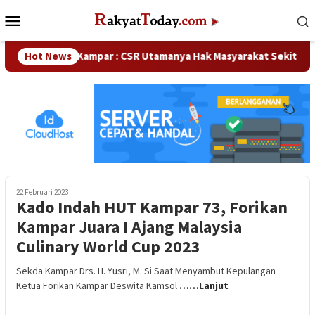
Loncat
Menu
ke
Mobile
konten
aka DPRD Kampar : CSR Utamanya Hak Masyarakat Sekitar Perusa
Hot News
22 Februari 2023
Kado Indah HUT Kampar 73, Forikan
Kampar Juara I Ajang Malaysia
Culinary World Cup 2023
Sekda Kampar Drs. H. Yusri, M. Si Saat Menyambut Kepulangan
Ketua Forikan Kampar Deswita Kamsol
……Lanjut