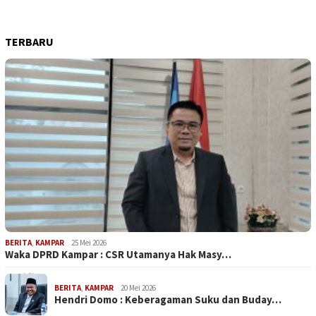
TERBARU
BERITA
,
KAMPAR
25 Mei 2026
Waka DPRD Kampar : CSR Utamanya Hak Masy…
BERITA
,
KAMPAR
20 Mei 2026
Hendri Domo : Keberagaman Suku dan Buday…