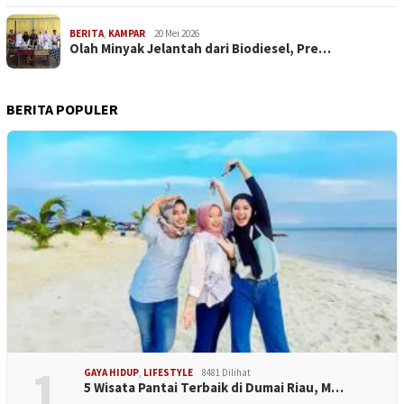
BERITA
,
KAMPAR
20 Mei 2026
Olah Minyak Jelantah dari Biodiesel, Pre…
BERITA POPULER
1
GAYA HIDUP
,
LIFESTYLE
8481 Dilihat
5 Wisata Pantai Terbaik di Dumai Riau, M…