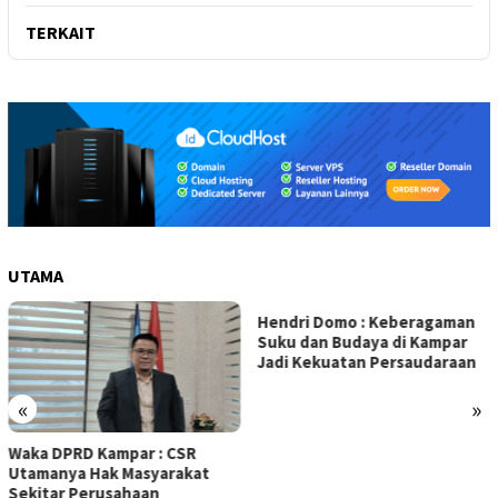
TERKAIT
UTAMA
Hendri Domo : Keberagaman
Olah Minyak Jelantah dari
Suku dan Budaya di Kampar
Biodiesel, Prestasi Siswa MAN
Jadi Kekuatan Persaudaraan
5 Kampar Diapresiasi Eko
Sutrisno
«
»