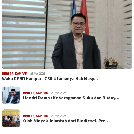
BERITA
,
KAMPAR
25 Mei 2026
Waka DPRD Kampar : CSR Utamanya Hak Masy…
BERITA
,
KAMPAR
20 Mei 2026
Hendri Domo : Keberagaman Suku dan Buday…
BERITA
,
KAMPAR
20 Mei 2026
Olah Minyak Jelantah dari Biodiesel, Pre…