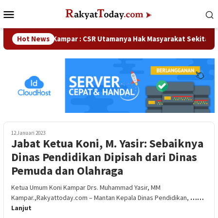
Loncat
Menu
ke
Mobile
konten
aka DPRD Kampar : CSR Utamanya Hak Masyarakat Sekitar Perusa
Hot News
12 Januari 2023
Jabat Ketua Koni, M. Yasir: Sebaiknya
Dinas Pendidikan Dipisah dari Dinas
Pemuda dan Olahraga
Ketua Umum Koni Kampar Drs. Muhammad Yasir, MM
Kampar.,Rakyattoday.com – Mantan Kepala Dinas Pendidikan,
……
Lanjut