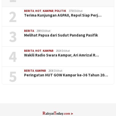
2
BERITA
,
HOT
,
KAMPAR
,
POLITIK
3759 Dilihat
Terima Kunjungan AGPAII, Repol Siap Perj…
3
BERITA
2989 Dilihat
Melihat Papua dari Sudut Pandang Pasifik
4
BERITA
,
HOT
,
KAMPAR
2924 Dilihat
Wakili Radio Swara Kampar, Ari Amrizal R…
5
BERITA
,
KAMPAR
2808 Dilihat
Peringatan HUT GOW Kampar ke-36 Tahun 20…