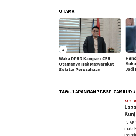
UTAMA
«
Hendri Domo : Keberagaman
Ol
Waka DPRD Kampar : CSR
Suku dan Budaya di Kampar
Bi
Utamanya Hak Masyarakat
Jadi Kekuatan Persaudaraan
MA
Sekitar Perusahaan
Su
TAG:
#LAPANGANPT.BSP-ZAMRUD #S
BERITA
Lapa
Kunj
SIAK 
mata 
Permi