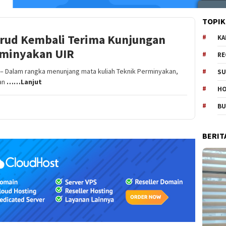
TOPIK
rud Kembali Terima Kunjungan
KA
rminyakan UIR
RE
 Dalam rangka menunjang mata kuliah Teknik Perminyakan,
SU
an
……Lanjut
H
B
BERIT