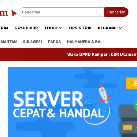
Pencarian
KRIM
GAYA HIDUP
TEKNO
TIPS & TRIK
REGIONAL
IMANTAN
SULAWESI
PAPUA
HALMAHERA & BALI
Waka DPRD Kampar : CSR Utamanya Hak Mas