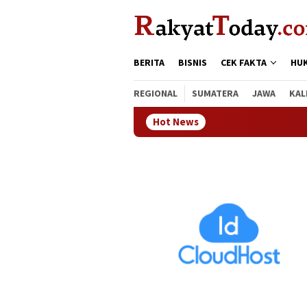
Loncat
tutup
ke
konten
BERITA
BISNIS
CEK FAKTA
HU
REGIONAL
SUMATERA
JAWA
KAL
Hot News