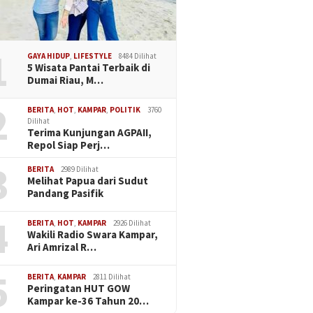
1
GAYA HIDUP
,
LIFESTYLE
8484 Dilihat
5 Wisata Pantai Terbaik di
Dumai Riau, M…
2
BERITA
,
HOT
,
KAMPAR
,
POLITIK
3760
Dilihat
Terima Kunjungan AGPAII,
Repol Siap Perj…
3
BERITA
2989 Dilihat
Melihat Papua dari Sudut
Pandang Pasifik
4
BERITA
,
HOT
,
KAMPAR
2926 Dilihat
Wakili Radio Swara Kampar,
Ari Amrizal R…
5
BERITA
,
KAMPAR
2811 Dilihat
Peringatan HUT GOW
Kampar ke-36 Tahun 20…