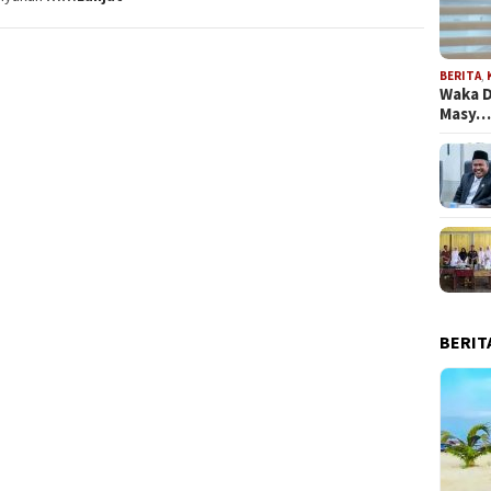
BERITA
,
Waka D
Masy
BERIT