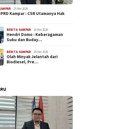
KAMPAR
25 Mei 2026
PRD Kampar : CSR Utamanya Hak
…
BERITA
,
KAMPAR
20 Mei 2026
Hendri Domo : Keberagaman
Suku dan Buday…
BERITA
,
KAMPAR
20 Mei 2026
a Komisi IV Minta
Ketua Komisi II Tony Hidayat
Polem
Olah Minyak Jelantah dari
usahaan Berbenah
Ketersediaan Obat Krusial
Perus
Biodiesel, Pre…
kait Limbah
Bagi RS
Tawar
ARU