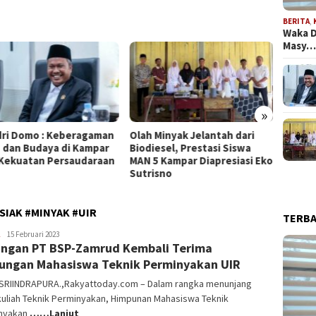
BERITA
,
Waka D
Masy
»
ah Minyak Jelantah dari
Komisi II DPRD Kampar
Ketu
odiesel, Prestasi Siswa
Dorong SEB Antar
Per
N 5 Kampar Diapresiasi Eko
Kementerian
Ter
trisno
IAK #MINYAK #UIR
TERB
Aldi
15 Februari 2023
ngan PT BSP-Zamrud Kembali Terima
Irpan
ungan Mahasiswa Teknik Perminyakan UIR
SRIINDRAPURA.,Rakyattoday.com – Dalam rangka menunjang
kuliah Teknik Perminyakan, Himpunan Mahasiswa Teknik
nyakan
……Lanjut