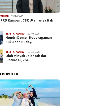
KAMPAR
25 Mei 2026
PRD Kampar : CSR Utamanya Hak
…
BERITA
,
KAMPAR
20 Mei 2026
Hendri Domo : Keberagaman
Suku dan Buday…
BERITA
,
KAMPAR
20 Mei 2026
Olah Minyak Jelantah dari
Biodiesel, Pre…
A POPULER